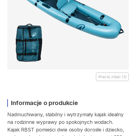
Więcej zdjęć
(
3
)
Informacje o produkcie
Nadmuchiwany
​,​
stabilny
i
wytrzymały
kajak
idealny
na
rodzinne
wyprawy
po
spokojnych
wodach.
Kajak
RBST
pomieści
dwie
osoby
dorosłe
i
dziecko
​,​