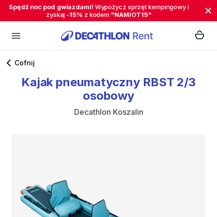
Spędź noc pod gwiazdami!
Wypożycz sprzęt kempingowy i
zyskaj
-15%
z kodem
"NAMIOT15"
Cofnij
Kajak
pneumatyczny
RBST
2
​/​
3
osobowy
Decathlon Koszalin