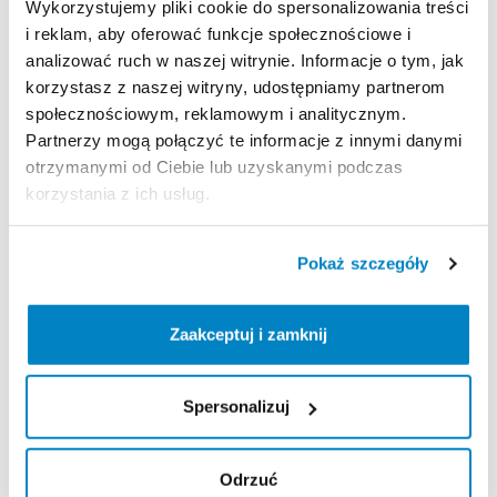
Wykorzystujemy pliki cookie do spersonalizowania treści
i reklam, aby oferować funkcje społecznościowe i
analizować ruch w naszej witrynie. Informacje o tym, jak
Zasady wypożyczenia
korzystasz z naszej witryny, udostępniamy partnerom
społecznościowym, reklamowym i analitycznym.
REGULAMIN
Partnerzy mogą połączyć te informacje z innymi danymi
otrzymanymi od Ciebie lub uzyskanymi podczas
Regulamin wypożyczalni
korzystania z ich usług.
KAUCJA
Pokaż szczegóły
Nie pobieramy kaucji za wypożyczenie tego
produktu
Zaakceptuj i zamknij
Spersonalizuj
ODBIÓR I ZWROT SPRZĘTU
Poniedziałek: 9:00 - 21:00
Odrzuć
Wtorek: 9:00 - 21:00