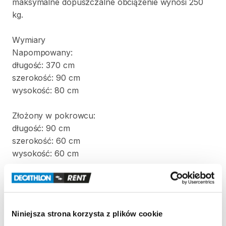
maksymalne
dopuszczalne
obciążenie
wynosi
250
kg.
Wymiary
Napompowany:
długość:
370
cm
szerokość:
90
cm
wysokość:
80
cm
Złożony
w
pokrowcu:
długość:
90
cm
szerokość:
60
cm
wysokość:
60
cm
Waga:
22
kg
W
komplecie
z
kajakiem
znajdują
się
dwa
wiosła
i
Niniejsza strona korzysta z plików cookie
pompka.