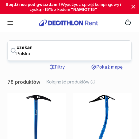
Spędź noc pod gwiazdami!
Wypożycz sprzęt kempingowy i
zyskaj
-15%
z kodem
"NAMIOT15"
czekan
Polska
Filtry
Pokaż mapę
78 produktów
Kolejność produktów