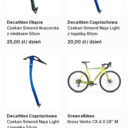
Decathlon Okęcie
Decathlon Częstochowa
Czekan
Simond
Anaconda
Czekan
Simond
Naja
Light
z
młotkiem
50cm
z
łopatką
60cm
25,00 zł
/
dzień
20,00 zł
/
dzień
Decathlon Częstochowa
Green eBikes
Czekan
Simond
Naja
Light
Kross
Vento
CX
4.0
28″
M
z
łopatką
54cm