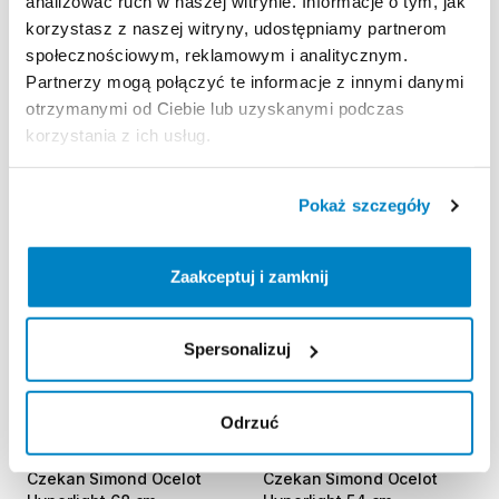
analizować ruch w naszej witrynie. Informacje o tym, jak
korzystasz z naszej witryny, udostępniamy partnerom
społecznościowym, reklamowym i analitycznym.
Partnerzy mogą połączyć te informacje z innymi danymi
Decathlon Opole
Decathlon Rybnik
otrzymanymi od Ciebie lub uzyskanymi podczas
Czekan
Simond
Ocelot
Czekan
Simond
Ocelot
korzystania z ich usług.
Hyperlight
60
cm
Hyperlight
60
cm
15,00 zł
/
dzień
15,00 zł
/
dzień
Pokaż szczegóły
Zaakceptuj i zamknij
Spersonalizuj
Odrzuć
Decathlon Rybnik
Decathlon Żory
Czekan
Simond
Ocelot
Czekan
Simond
Ocelot