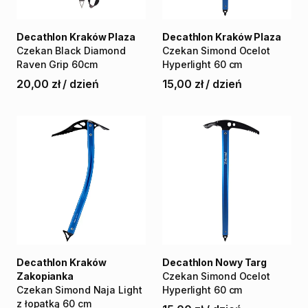
Decathlon Kraków Plaza
Decathlon Kraków Plaza
Czekan
Black
Diamond
Czekan
Simond
Ocelot
Raven
Grip
60cm
Hyperlight
60
cm
20,00 zł
/
dzień
15,00 zł
/
dzień
Decathlon Kraków
Decathlon Nowy Targ
Zakopianka
Czekan
Simond
Ocelot
Czekan
Simond
Naja
Light
Hyperlight
60
cm
z
łopatką
60
cm