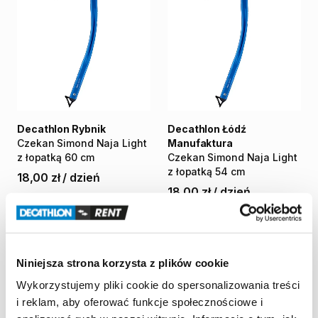
Decathlon Rybnik
Decathlon Łódź
Czekan
Simond
Naja
Light
Manufaktura
z
łopatką
60
cm
Czekan
Simond
Naja
Light
z
łopatką
54
cm
18,00 zł
/
dzień
18,00 zł
/
dzień
Niniejsza strona korzysta z plików cookie
Wykorzystujemy pliki cookie do spersonalizowania treści
i reklam, aby oferować funkcje społecznościowe i