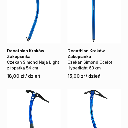
Decathlon Kraków
Decathlon Kraków
Zakopianka
Zakopianka
Czekan
Simond
Naja
Light
Czekan
Simond
Ocelot
z
łopatką
54
cm
Hyperlight
60
cm
18,00 zł
/
dzień
15,00 zł
/
dzień