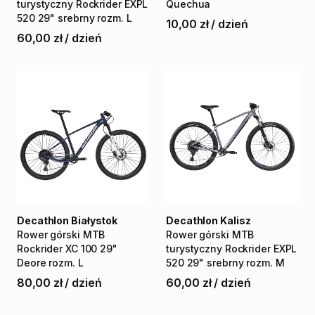
turystyczny
Rockrider
EXPL
Quechua
520
29"
srebrny
rozm.
L
10,00 zł
/
dzień
60,00 zł
/
dzień
Decathlon Białystok
Decathlon Kalisz
Rower
górski
MTB
Rower
górski
MTB
Rockrider
XC
100
29"
turystyczny
Rockrider
EXPL
Deore
rozm.
L
520
29"
srebrny
rozm.
M
80,00 zł
/
dzień
60,00 zł
/
dzień