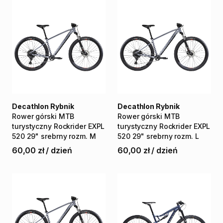
Decathlon Rybnik
Decathlon Rybnik
Rower
górski
MTB
Rower
górski
MTB
turystyczny
Rockrider
EXPL
turystyczny
Rockrider
EXPL
520
29"
srebrny
rozm.
M
520
29"
srebrny
rozm.
L
60,00 zł
/
dzień
60,00 zł
/
dzień