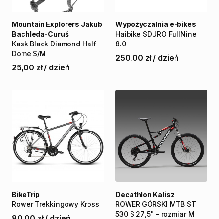
Mountain Explorers Jakub
Wypożyczalnia e-bikes
Bachleda-Curuś
Haibike
SDURO
FullNine
Kask
Black
Diamond
Half
8.0
Dome
S
​/​
M
250,00 zł
/
dzień
25,00 zł
/
dzień
BikeTrip
Decathlon Kalisz
Rower
Trekkingowy
Kross
ROWER
GÓRSKI
MTB
ST
530
S
27
​,​
5"
-
rozmiar
M
80,00 zł
/
dzień