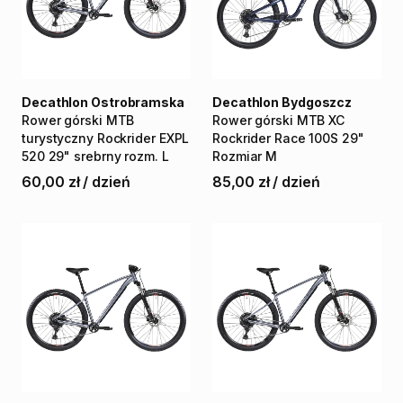
Decathlon Ostrobramska
Decathlon Bydgoszcz
Rower
górski
MTB
Rower
górski
MTB
XC
turystyczny
Rockrider
EXPL
Rockrider
Race
100S
29"
520
29"
srebrny
rozm.
L
Rozmiar
M
60,00 zł
/
dzień
85,00 zł
/
dzień