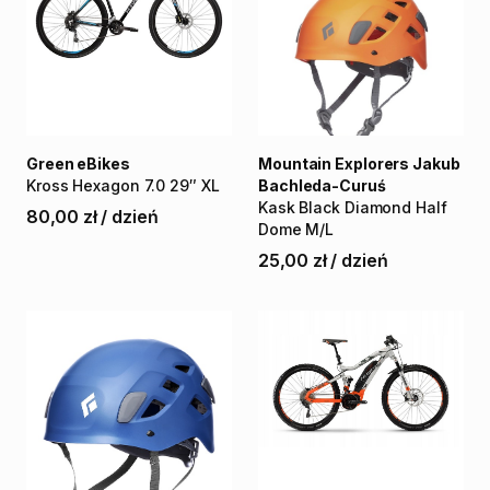
Green eBikes
Mountain Explorers Jakub
Kross
Hexagon
7.0
29″
XL
Bachleda-Curuś
Kask
Black
Diamond
Half
80,00 zł
/
dzień
Dome
M
​/​
L
25,00 zł
/
dzień