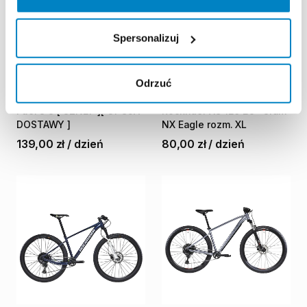
Spersonalizuj
BMS Wypożyczalnia
Decathlon Gdańsk
Odrzuć
Szczecin
Przymorze
Rower
MTB
Full
Trek
Top
Rower
górski
MTB
Fuel
8
S
[
SZN27
][
OPCJA
Rockrider
XC
120
29''
Sram
DOSTAWY
]
NX
Eagle
rozm.
XL
139,00 zł
/
dzień
80,00 zł
/
dzień