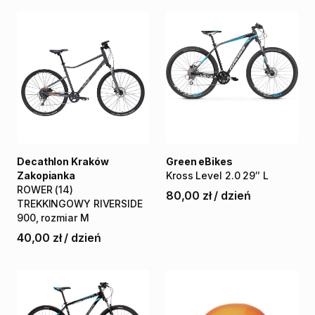
Decathlon Kraków
Green eBikes
Zakopianka
Kross
Level
2.0
29″
L
ROWER
(14)
80,00 zł
/
dzień
TREKKINGOWY
RIVERSIDE
900
​,​
rozmiar
M
40,00 zł
/
dzień