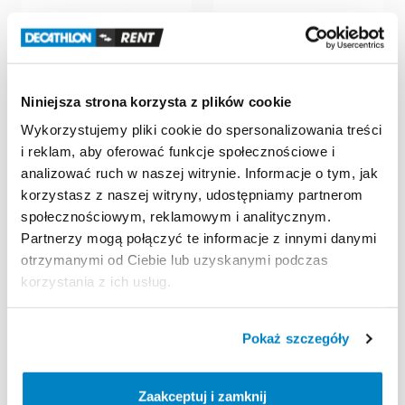
Niniejsza strona korzysta z plików cookie
Wykorzystujemy pliki cookie do spersonalizowania treści
i reklam, aby oferować funkcje społecznościowe i
Decathlon Opole
Decathlon Gdańsk
analizować ruch w naszej witrynie. Informacje o tym, jak
Rower
górski
MTB
Przymorze
korzystasz z naszej witryny, udostępniamy partnerom
turystyczny
Rockrider
EXPL
Rower
górski
MTB
społecznościowym, reklamowym i analitycznym.
520
29"
srebrny
rozm.
L
turystyczny
Rockrider
EXPL
520
29"
srebrny
rozm.
M
Partnerzy mogą połączyć te informacje z innymi danymi
60,00 zł
/
dzień
otrzymanymi od Ciebie lub uzyskanymi podczas
60,00 zł
/
dzień
korzystania z ich usług.
Pokaż szczegóły
Zaakceptuj i zamknij