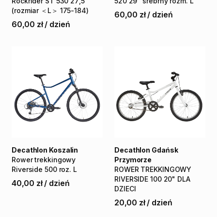
Rockrider
ST
530
27
​,​
5
520
29"
srebrny
rozm.
L
(rozmiar
＜L＞
175-184)
60,00 zł
/
dzień
60,00 zł
/
dzień
Decathlon Koszalin
Decathlon Gdańsk
Rower
trekkingowy
Przymorze
Riverside
500
roz.
L
ROWER
TREKKINGOWY
RIVERSIDE
100
20"
DLA
40,00 zł
/
dzień
DZIECI
20,00 zł
/
dzień