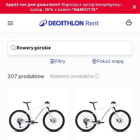
Spędź noc pod gwiazdami!
Wypożycz sprzęt kempingowy i
zyskaj
-15%
z kodem
"NAMIOT15"
Rowery górskie
Filtry
Pokaż mapę
207 produktów
Kolejność produktów