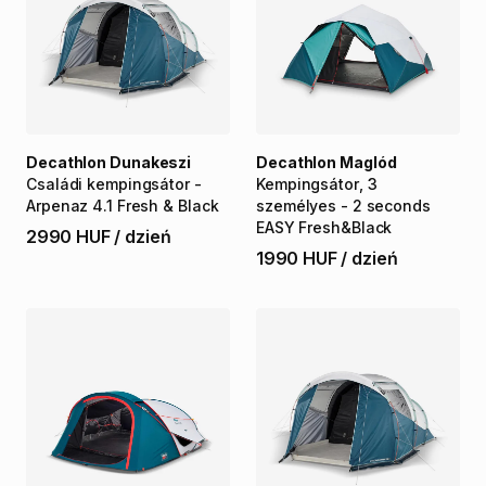
Decathlon Dunakeszi
Decathlon Maglód
Családi
kempingsátor
-
Kempingsátor
​,​
3
Arpenaz
4.1
Fresh
&
Black
személyes
-
2
seconds
EASY
Fresh&Black
2990 HUF
/
dzień
1990 HUF
/
dzień