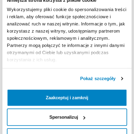
Wykorzystujemy pliki cookie do spersonalizowania treści
i reklam, aby oferować funkcje społecznościowe i
analizować ruch w naszej witrynie. Informacje o tym, jak
korzystasz z naszej witryny, udostępniamy partnerom
społecznościowym, reklamowym i analitycznym.
Partnerzy mogą połączyć te informacje z innymi danymi
otrzymanymi od Ciebie lub uzyskanymi podczas
korzystania z ich usług.
Decathlon Csömör
Decathlon Csömör
Családi
kempingsátor
-
Családi
kempingsátor
-
Air
Pokaż szczegóły
Arpenaz
4.2
Fresh
&
Black
Seconds
6.3
Fresh
&
Black
2990 HUF
/
dzień
6990 HUF
/
dzień
Zaakceptuj i zamknij
Spersonalizuj