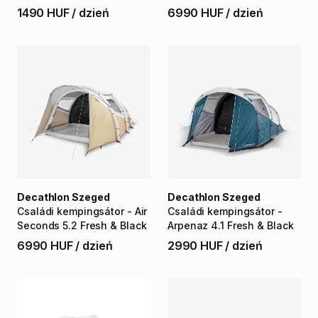
1490 HUF
/
dzień
6990 HUF
/
dzień
Decathlon Szeged
Decathlon Szeged
Családi
kempingsátor
-
Air
Családi
kempingsátor
-
Seconds
5.2
Fresh
&
Black
Arpenaz
4.1
Fresh
&
Black
6990 HUF
/
dzień
2990 HUF
/
dzień