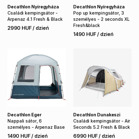
Decathlon Nyíregyháza
Decathlon Nyíregyháza
Családi
kempingsátor
-
Pop
up
kempingsátor
​,​
3
Arpenaz
4.1
Fresh
&
Black
személyes
-
2
seconds
XL
Fresh&black
2990 HUF
/
dzień
1490 HUF
/
dzień
Decathlon Eger
Decathlon Dunakeszi
Nappali
sátor
​,​
6
Családi
kempingsátor
-
Air
személyes
-
Arpenaz
Base
Seconds
5.2
Fresh
&
Black
1490 HUF
/
dzień
6990 HUF
/
dzień