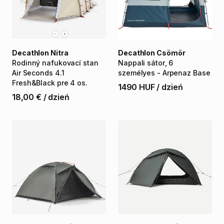
Decathlon Nitra
Decathlon Csömör
Rodinný
nafukovací
stan
Nappali
sátor
​,​
6
Air
Seconds
4.1
személyes
-
Arpenaz
Base
Fresh&Black
pre
4
os.
1490 HUF
/
dzień
18,00 €
/
dzień