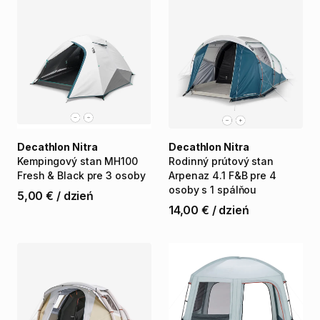
Decathlon Nitra
Decathlon Nitra
Kempingový
stan
MH100
Rodinný
prútový
stan
Fresh
&
Black
pre
3
osoby
Arpenaz
4.1
F&B
pre
4
osoby
s
1
spálňou
5,00 €
/
dzień
14,00 €
/
dzień