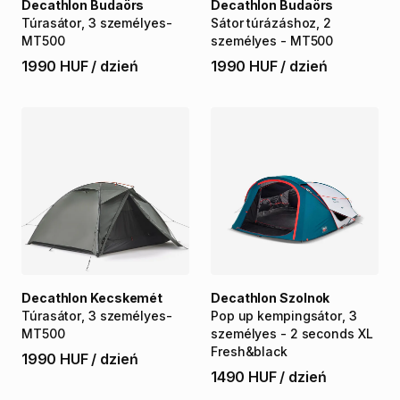
Decathlon Budaörs
Decathlon Budaörs
Túrasátor
​,​
3
személyes-
Sátor
túrázáshoz
​,​
2
MT500
személyes
-
MT500
1990 HUF
/
dzień
1990 HUF
/
dzień
Decathlon Kecskemét
Decathlon Szolnok
Túrasátor
​,​
3
személyes-
Pop
up
kempingsátor
​,​
3
MT500
személyes
-
2
seconds
XL
Fresh&black
1990 HUF
/
dzień
1490 HUF
/
dzień