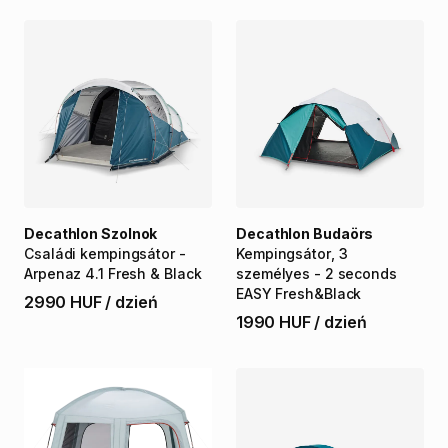
Decathlon Szolnok
Decathlon Budaörs
Családi
kempingsátor
-
Kempingsátor
​,​
3
Arpenaz
4.1
Fresh
&
Black
személyes
-
2
seconds
EASY
Fresh&Black
2990 HUF
/
dzień
1990 HUF
/
dzień