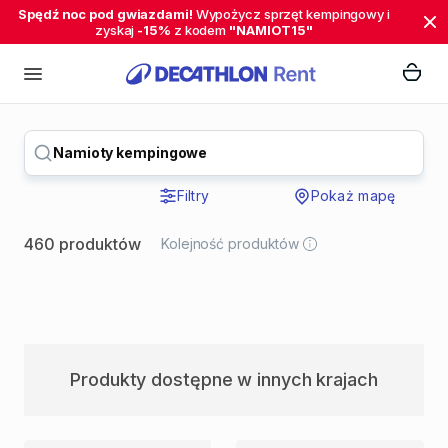
Spędź noc pod gwiazdami!
Wypożycz sprzęt kempingowy i
zyskaj
-15%
z kodem
"NAMIOT15"
Namioty kempingowe
Filtry
Pokaż mapę
460 produktów
Kolejność produktów
Produkty dostępne w innych krajach