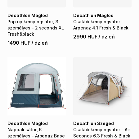
Decathlon Maglód
Decathlon Maglód
Pop
up
kempingsátor
​,​
3
Családi
kempingsátor
-
személyes
-
2
seconds
XL
Arpenaz
4.1
Fresh
&
Black
Fresh&black
2990 HUF
/
dzień
1490 HUF
/
dzień
Decathlon Maglód
Decathlon Szeged
Nappali
sátor
​,​
6
Családi
kempingsátor
-
Air
személyes
-
Arpenaz
Base
Seconds
6.3
Fresh
&
Black