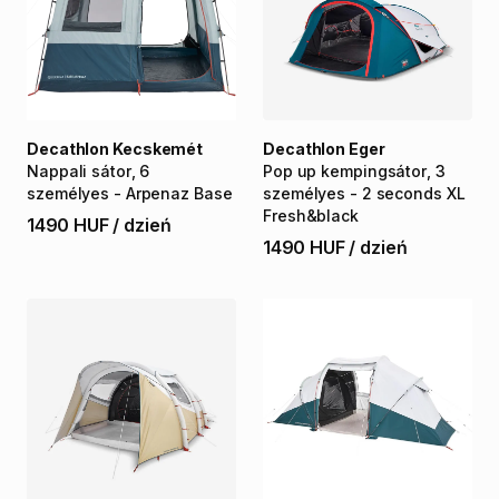
Decathlon Kecskemét
Decathlon Eger
Nappali
sátor
​,​
6
Pop
up
kempingsátor
​,​
3
személyes
-
Arpenaz
Base
személyes
-
2
seconds
XL
Fresh&black
1490 HUF
/
dzień
1490 HUF
/
dzień