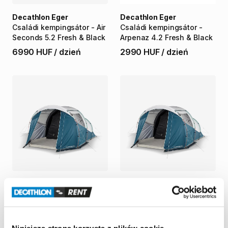
Decathlon Eger
Decathlon Eger
Családi
kempingsátor
-
Air
Családi
kempingsátor
-
Seconds
5.2
Fresh
&
Black
Arpenaz
4.2
Fresh
&
Black
6990 HUF
/
dzień
2990 HUF
/
dzień
Decathlon Eger
Decathlon Veszprém
Családi
kempingsátor
-
Családi
kempingsátor
-
Arpenaz
4.1
Fresh
&
Black
Arpenaz
4.1
Fresh
&
Black
2990 HUF
/
dzień
2990 HUF
/
dzień
Niniejsza strona korzysta z plików cookie