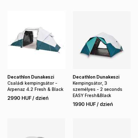
Decathlon Dunakeszi
Decathlon Dunakeszi
Családi
kempingsátor
-
Kempingsátor
​,​
3
Arpenaz
4.2
Fresh
&
Black
személyes
-
2
seconds
EASY
Fresh&Black
2990 HUF
/
dzień
1990 HUF
/
dzień