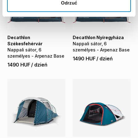
Odrzuć
Decathlon
Decathlon Nyíregyháza
Székesfehérvár
Nappali
sátor
​,​
6
Nappali
sátor
​,​
6
személyes
-
Arpenaz
Base
személyes
-
Arpenaz
Base
1490 HUF
/
dzień
1490 HUF
/
dzień