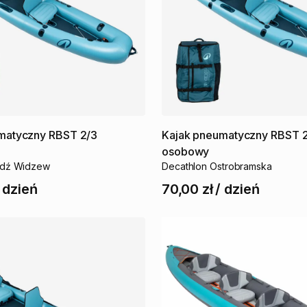
matyczny
RBST
2
​/​
3
Kajak
pneumatyczny
RBST
osobowy
ódź Widzew
Decathlon Ostrobramska
/
dzień
70,00 zł
/
dzień