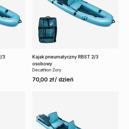
2
​/​
3
Kajak
pneumatyczny
RBST
2
​/​
3
osobowy
Decathlon Żory
70,00 zł
/
dzień