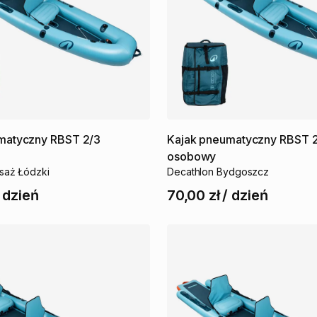
matyczny
RBST
2
​/​
3
Kajak
pneumatyczny
RBST
osobowy
saż Łódzki
Decathlon Bydgoszcz
/
dzień
70,00 zł
/
dzień