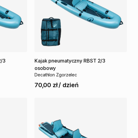
2
​/​
3
Kajak
pneumatyczny
RBST
2
​/​
3
osobowy
Decathlon Zgorzelec
70,00 zł
/
dzień