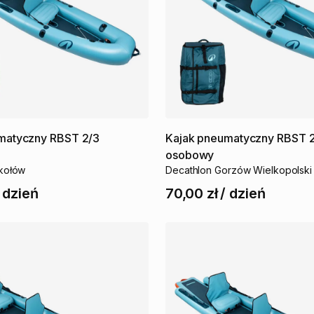
matyczny
RBST
2
​/​
3
Kajak
pneumatyczny
RBST
osobowy
kołów
Decathlon Gorzów Wielkopolski
/
dzień
70,00 zł
/
dzień