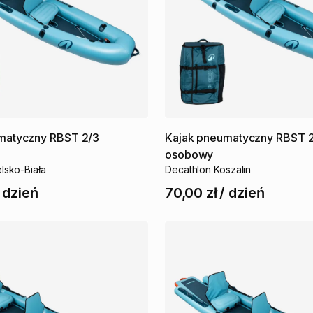
matyczny
RBST
2
​/​
3
Kajak
pneumatyczny
RBST
osobowy
lsko-Biała
Decathlon Koszalin
/
dzień
70,00 zł
/
dzień