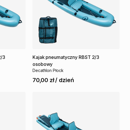
2
​/​
3
Kajak
pneumatyczny
RBST
2
​/​
3
osobowy
Decathlon Płock
70,00 zł
/
dzień