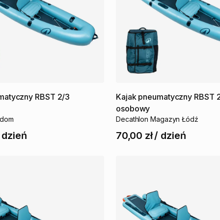
matyczny
RBST
2
​/​
3
Kajak
pneumatyczny
RBST
osobowy
adom
Decathlon Magazyn Łódź
/
dzień
70,00 zł
/
dzień