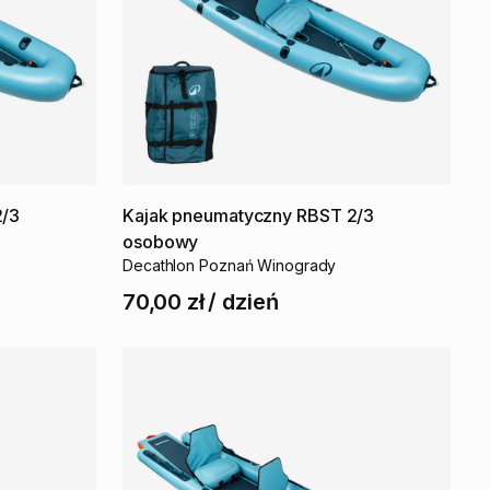
2
​/​
3
Kajak
pneumatyczny
RBST
2
​/​
3
osobowy
Decathlon Poznań Winogrady
70,00 zł
/
dzień