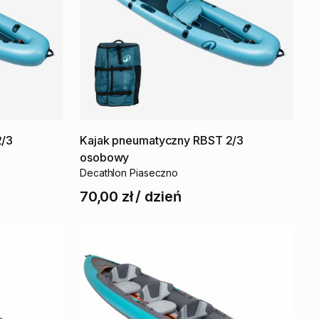
2
​/​
3
Kajak
pneumatyczny
RBST
2
​/​
3
osobowy
Decathlon Piaseczno
70,00 zł
/
dzień