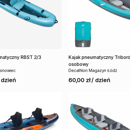
matyczny
RBST
2
​/​
3
Kajak
pneumatyczny
Tribor
osobowy
osnowiec
Decathlon Magazyn Łódź
/
dzień
60,00 zł
/
dzień