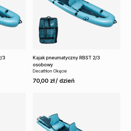
2
​/​
3
Kajak
pneumatyczny
RBST
2
​/​
3
osobowy
Decathlon Okęcie
70,00 zł
/
dzień