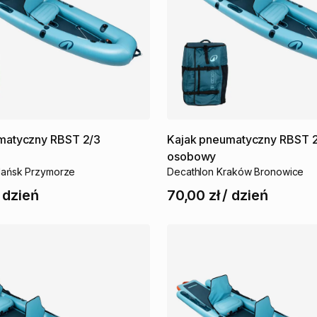
matyczny
RBST
2
​/​
3
Kajak
pneumatyczny
RBST
osobowy
dańsk Przymorze
Decathlon Kraków Bronowice
/
dzień
70,00 zł
/
dzień