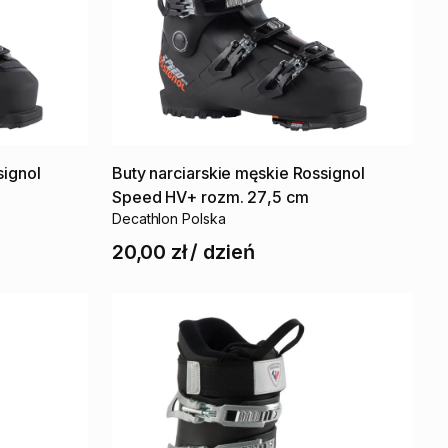
signol
Buty
narciarskie
męskie
Rossignol
Speed
HV+
rozm.
27
​,​
5
cm
Decathlon Polska
20,00 zł
/
dzień