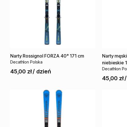
Narty
Rossignol
FORZA
40°
171
cm
Narty
męsk
Decathlon Polska
niebieskie
Decathlon Po
45,00 zł
/
dzień
45,00 zł