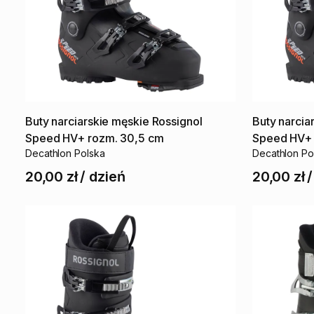
Buty
narciarskie
męskie
Rossignol
Buty
narcia
Speed
HV+
rozm.
30
​,​
5
cm
Speed
HV+
Decathlon Polska
Decathlon Po
20,00 zł
/
dzień
20,00 zł