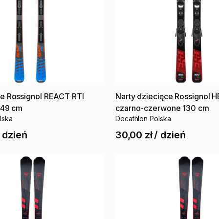
ie
Rossignol
REACT
RTI
Narty
dziecięce
Rossignol
H
149
cm
czarno-czerwone
130
cm
lska
Decathlon Polska
/
dzień
30,00 zł
/
dzień