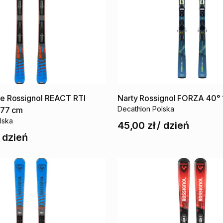
ie
Rossignol
REACT
RTI
Narty
Rossignol
FORZA
40°
Decathlon Polska
177
cm
lska
45,00 zł
/
dzień
/
dzień