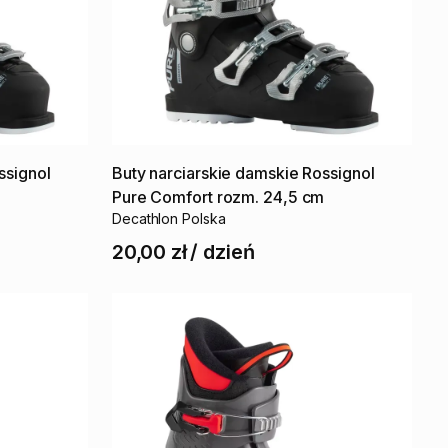
ssignol
Buty
narciarskie
damskie
Rossignol
m
Pure
Comfort
rozm.
24​
​,​
​5
cm
Decathlon Polska
20,00 zł
/
dzień