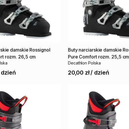
rskie
damskie
Rossignol
Buty
narciarskie
damskie
Ro
rt
rozm.
26
​,​
5
cm
Pure
Comfort
rozm.
25
​,​
5
c
lska
Decathlon Polska
/
dzień
20,00 zł
/
dzień