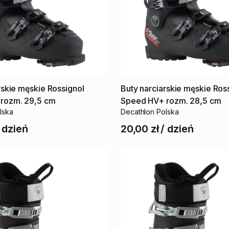
rskie
męskie
Rossignol
Buty
narciarskie
męskie
Ros
rozm.
29​
​,​
​5
cm
Speed
HV+
rozm.
28
​,​
​5
cm
lska
Decathlon Polska
/
dzień
20,00 zł
/
dzień