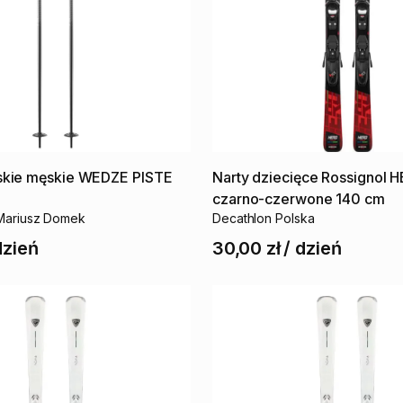
skie
męskie
WEDZE
PISTE
Narty
dziecięce
Rossignol
H
czarno-czerwone
140
cm
ariusz Domek
Decathlon Polska
dzień
30,00 zł
/
dzień