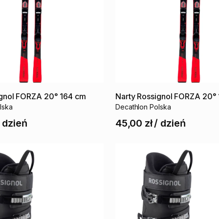
gnol
FORZA
20°
164
cm
Narty
Rossignol
FORZA
20°
lska
Decathlon Polska
/
dzień
45,00 zł
/
dzień