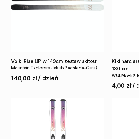
Volkl
Rise
UP
w
149cm
zestaw
skitour
Kiki
narciar
Mountain Explorers Jakub Bachleda-Curuś
130
cm
WULMAREX M
140,00 zł
/
dzień
4,00 zł
/