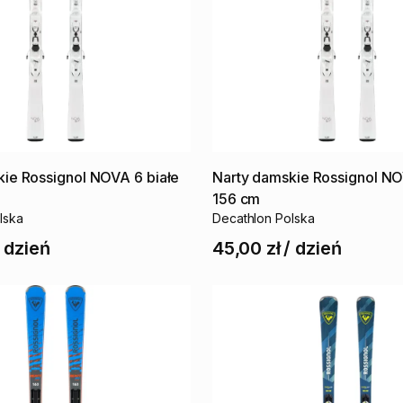
kie
Rossignol
NOVA
6
białe
Narty
damskie
Rossignol
NO
156
cm
lska
Decathlon Polska
/
dzień
45,00 zł
/
dzień