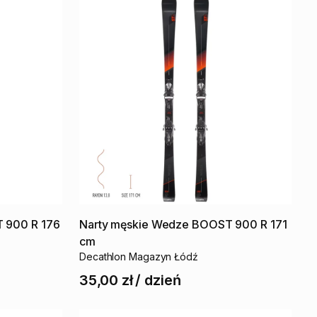
T
900
R
176
Narty
męskie
Wedze
BOOST
900
R
171
cm
Decathlon Magazyn Łódź
35,00 zł
/
dzień