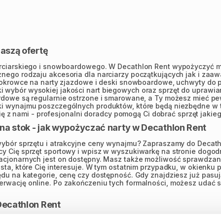
aszą ofertę
rciarskiego i snowboardowego. W Decathlon Rent wypożyczyć moż
nego rodzaju akcesoria dla narciarzy początkujących jak i zaa
 pokrowce na narty zjazdowe i deski snowboardowe, uchwyty do 
i wybór wysokiej jakości nart biegowych oraz sprzęt do upraw
rdowe są regularnie ostrzone i smarowane, a Ty możesz mieć pe
i wynajmu poszczególnych produktów, które będą niezbędne w tr
się z nami - profesjonalni doradcy pomogą Ci dobrać sprzęt jakie
na stok - jak wypożyczać narty w Decathlon Rent
ybór sprzętu i atrakcyjne ceny wynajmu? Zapraszamy do Decathlo
 Cię sprzęt sportowy i wpisz w wyszukiwarkę na stronie dogodną
acjonarnych jest on dostępny. Masz także możliwość sprawdzani
sta, które Cię interesuje. W tym ostatnim przypadku, w okienku
u na kategorie, cenę czy dostępność. Gdy znajdziesz już pasując
erwację online. Po zakończeniu tych formalności, możesz udać 
Decathlon Rent
j znajdziesz produkty renomowanych marek takich jak między inny