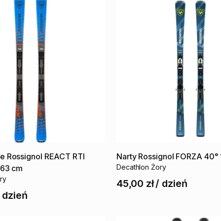
ie
Rossignol
REACT
RTI
Narty
Rossignol
FORZA
40°
Decathlon Żory
163
cm
ry
45,00 zł
/
dzień
/
dzień