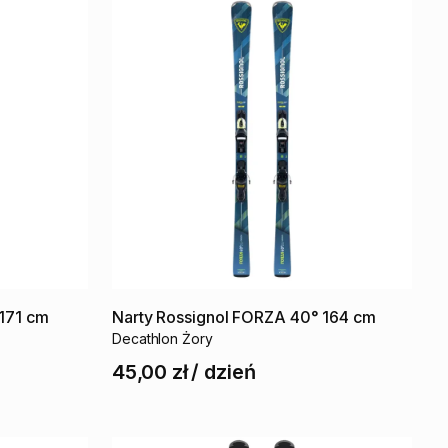
171
cm
Narty
Rossignol
FORZA
40°
164
cm
Decathlon Żory
45,00 zł
/
dzień