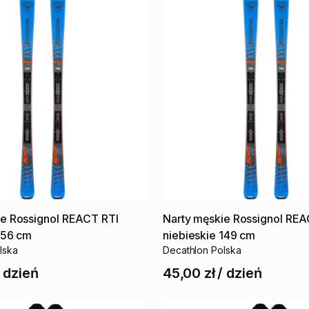
ie
Rossignol
REACT
RTI
Narty
męskie
Rossignol
REA
156
cm
niebieskie
149
cm
lska
Decathlon Polska
/
dzień
45,00 zł
/
dzień