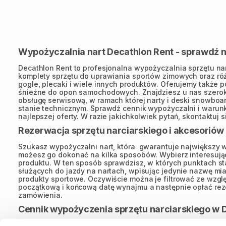
Wypożyczalnia nart Decathlon Rent - sprawdź n
Decathlon Rent to profesjonalna wypożyczalnia sprzętu na
komplety sprzętu do uprawiania sportów zimowych oraz róż
gogle, plecaki i wiele innych produktów. Oferujemy także
śnieżne do opon samochodowych. Znajdziesz u nas szerok
obsługę serwisową, w ramach której narty i deski snowboa
stanie technicznym. Sprawdź cennik wypożyczalni i warunk
najlepszej oferty. W razie jakichkolwiek pytań, skontaktuj 
Rezerwacja sprzętu narciarskiego i akcesoriów 
Szukasz wypożyczalni nart, która gwarantuje największy w
możesz go dokonać na kilka sposobów. Wybierz interesujący
produktu. W ten sposób sprawdzisz, w których punktach st
służących do jazdy na nartach, wpisując jedynie nazwę mia
produkty sportowe. Oczywiście można je filtrować ze względ
początkową i końcową datę wynajmu a następnie opłać rez
zamówienia.
Cennik wypożyczenia sprzętu narciarskiego w 
Decathlon Rent to wypożyczalnia nart i akcesoriów, w które