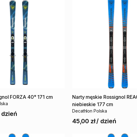
gnol
FORZA
40°
171
cm
Narty
męskie
Rossignol
REA
lska
niebieskie
177
cm
Decathlon Polska
/
dzień
45,00 zł
/
dzień