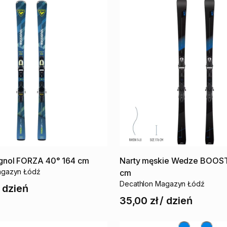
gnol
FORZA
40°
164
cm
Narty
męskie
Wedze
BOOS
agazyn Łódź
cm
Decathlon Magazyn Łódź
/
dzień
35,00 zł
/
dzień