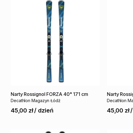
Narty
Rossignol
FORZA
40°
171
cm
Narty
Rossi
Decathlon Magazyn Łódź
Decathlon M
45,00 zł
/
dzień
45,00 zł