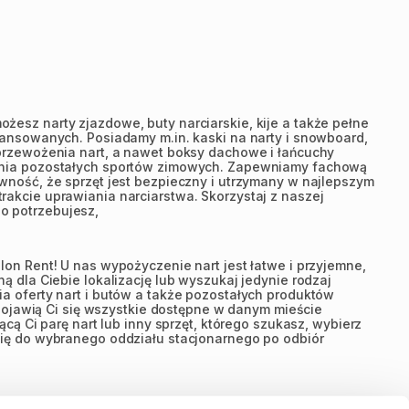
esz narty zjazdowe, buty narciarskie, kije a także pełne
wansowanych. Posiadamy m.in. kaski na narty i snowboard,
przewożenia nart, a nawet boksy dachowe i łańcuchy
iania pozostałych sportów zimowych. Zapewniamy fachową
wność, że sprzęt jest bezpieczny i utrzymany w najlepszym
akcie uprawiania narciarstwa. Skorzystaj z naszej
go potrzebujesz,
n Rent! U nas wypożyczenie nart jest łatwe i przyjemne,
 dla Ciebie lokalizację lub wyszukaj jedynie rodzaj
a oferty nart i butów a także pozostałych produktów
 pojawią Ci się wszystkie dostępne w danym mieście
ą Ci parę nart lub inny sprzęt, którego szukasz, wybierz
się do wybranego oddziału stacjonarnego po odbiór
mi Atomic, Blizzard, Fischer, Head, Volkl, Rossignol,