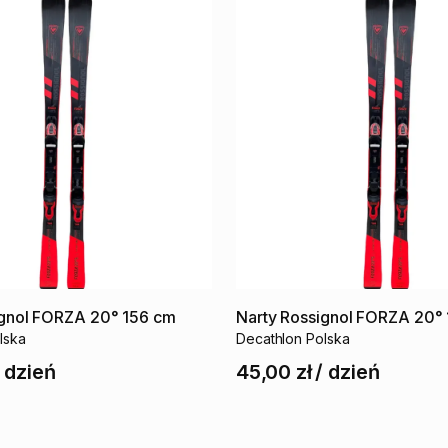
gnol
FORZA
20°
156
cm
Narty
Rossignol
FORZA
20°
lska
Decathlon Polska
/
dzień
45,00 zł
/
dzień