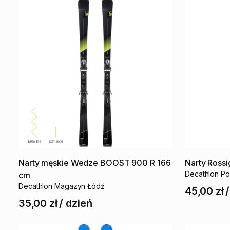
Narty
męskie
Wedze
BOOST
900
R
166
Narty
Rossi
Decathlon Po
cm
Decathlon Magazyn Łódź
45,00 zł
35,00 zł
/
dzień