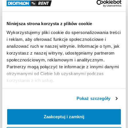
Niniejsza strona korzysta z plików cookie
Wykorzystujemy pliki cookie do spersonalizowania treści
i reklam, aby oferować funkcje społecznościowe i
analizować ruch w naszej witrynie. Informacje o tym, jak
korzystasz z naszej witryny, udostępniamy partnerom
społecznościowym, reklamowym i analitycznym.
Lepsza Podróż
Lepsza Podróż
Partnerzy mogą połączyć te informacje z innymi danymi
Bagażnik
rowerowy
na
hak
Bagażnik
rowerowy
na
hak
otrzymanymi od Ciebie lub uzyskanymi podczas
Giro
2
Giro
3
korzystania z ich usług.
30,00 zł
/
dzień
35,00 zł
/
dzień
Pokaż szczegóły
Zaakceptuj i zamknij