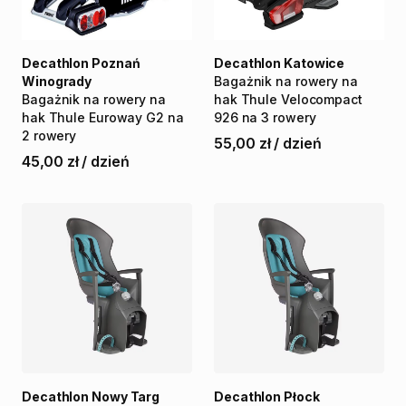
Decathlon Poznań
Decathlon Katowice
Winogrady
Bagażnik
na
rowery
na
Bagażnik
na
rowery
na
hak
Thule
Velocompact
hak
Thule
Euroway
G2
na
926
na
3
rowery
2
rowery
55,00 zł
/
dzień
45,00 zł
/
dzień
Decathlon Nowy Targ
Decathlon Płock