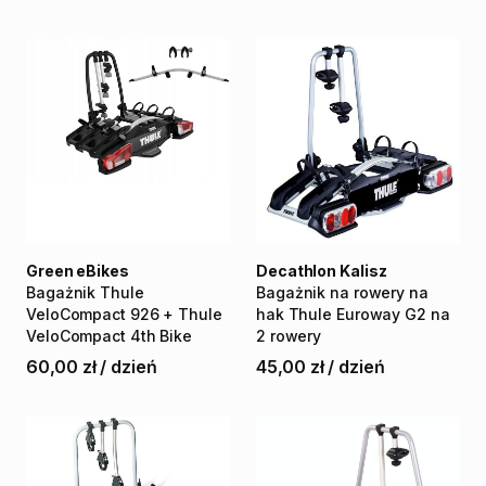
Green eBikes
Decathlon Kalisz
Bagażnik
Thule
Bagażnik
na
rowery
na
VeloCompact
926
+
Thule
hak
Thule
Euroway
G2
na
VeloCompact
4th
Bike
2
rowery
60,00 zł
/
dzień
45,00 zł
/
dzień