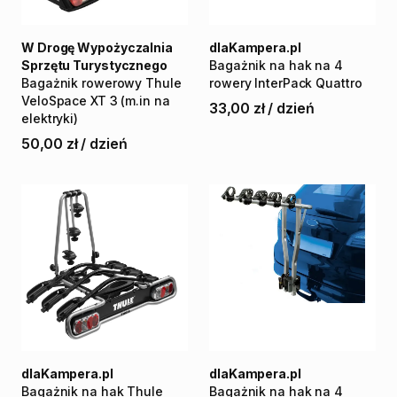
W Drogę Wypożyczalnia
dlaKampera.pl
Sprzętu Turystycznego
Bagażnik
na
hak
na
4
Bagażnik
rowerowy
Thule
rowery
InterPack
Quattro
VeloSpace
XT
3
(m.in
na
33,00 zł
/
dzień
elektryki)
50,00 zł
/
dzień
dlaKampera.pl
dlaKampera.pl
Bagażnik
na
hak
Thule
Bagażnik
na
hak
na
4