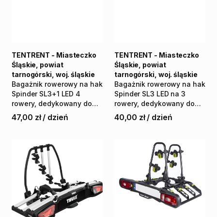
TENTRENT - Miasteczko
TENTRENT - Miasteczko
Śląskie, powiat
Śląskie, powiat
tarnogórski, woj. śląskie
tarnogórski, woj. śląskie
Bagażnik
rowerowy
na
hak
Bagażnik
rowerowy
na
hak
Spinder
SL3+1
LED
4
Spinder
SL3
LED
na
3
rowery
​,​
dedykowany
do
rowery
​,​
dedykowany
do
busów
i
osobówek
busów
i
osobówek
47,00 zł
/
dzień
40,00 zł
/
dzień