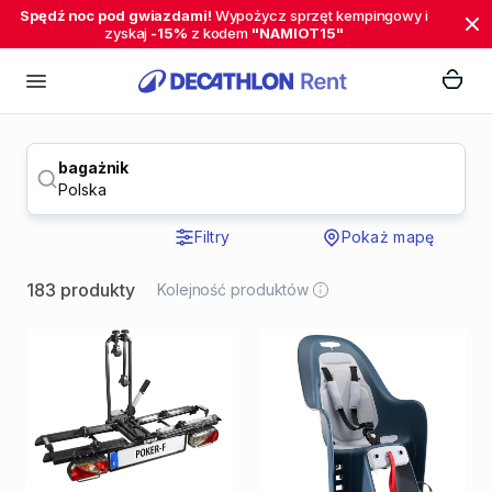
Spędź noc pod gwiazdami!
Wypożycz sprzęt kempingowy i
zyskaj
-15%
z kodem
"NAMIOT15"
bagażnik
Polska
Filtry
Pokaż mapę
183 produkty
Kolejność produktów