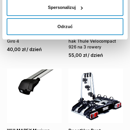
Spersonalizuj
Odrzuć
Lepsza Podróż
Decathlon Mikołów
Bagażnik
rowerowy
na
hak
Bagażnik
na
rowery
na
Giro
4
hak
Thule
Velocompact
926
na
3
rowery
40,00 zł
/
dzień
55,00 zł
/
dzień