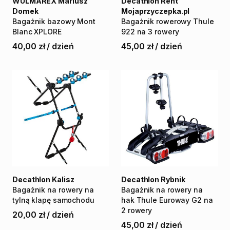
WULMAREX Mariusz
Decathlon Rent
Domek
Mojaprzyczepka.pl
Bagażnik
bazowy
Mont
Bagażnik
rowerowy
Thule
Blanc
XPLORE
922
na
3
rowery
40,00 zł
/
dzień
45,00 zł
/
dzień
Decathlon Kalisz
Decathlon Rybnik
Bagażnik
na
rowery
na
Bagażnik
na
rowery
na
tylną
klapę
samochodu
hak
Thule
Euroway
G2
na
2
rowery
20,00 zł
/
dzień
45,00 zł
/
dzień