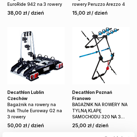
EuroRide
942
na
3
rowery
rowery
Peruzzo
Arezzo
4
38,00 zł
/
dzień
15,00 zł
/
dzień
Decathlon Lublin
Decathlon Poznań
Czechów
Franowo
Bagażnik
na
rowery
na
BAGAŻNIK
NA
ROWERY
NA
hak
Thule
Euroway
G2
na
TYLNĄ
KLAPĘ
3
rowery
SAMOCHODU
320
NA
3
ROWERY
50,00 zł
/
dzień
25,00 zł
/
dzień