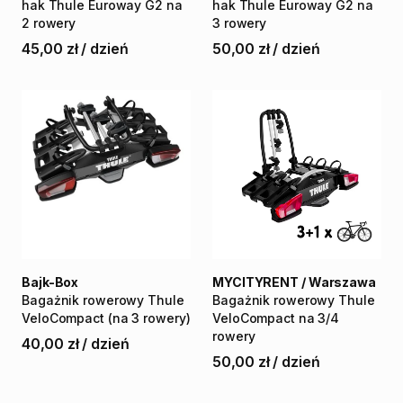
hak
Thule
Euroway
G2
na
hak
Thule
Euroway
G2
na
2
rowery
3
rowery
45,00 zł
/
dzień
50,00 zł
/
dzień
Bajk-Box
MYCITYRENT / Warszawa
Bagażnik
rowerowy
Thule
Bagażnik
rowerowy
Thule
VeloCompact
(na
3
rowery)
VeloCompact
na
3
​/​
4
rowery
40,00 zł
/
dzień
50,00 zł
/
dzień