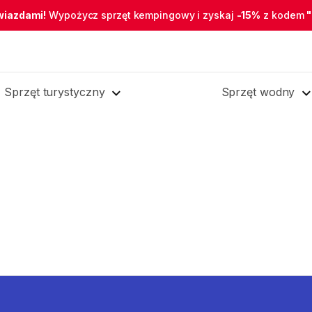
wiazdami!
Wypożycz sprzęt kempingowy i zyskaj
-15%
z kodem
Sprzęt turystyczny
Sprzęt wodny