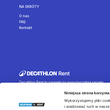
NA SKRÓTY
O nas
FAQ
Kontakt
Decathlon Rent to największa wypożyczalnia sprzętu
sportowego działająca na terenie całej Polski. Oferujem
wynajem rowerów, sprzętu turystycznego, sprzętu do
Niniejsza strona korzysta
sportów wodnych i wielu innych. U nas każdy znajdzie c
Wykorzystujemy pliki cook
dla siebie.
i analizować ruch w naszej