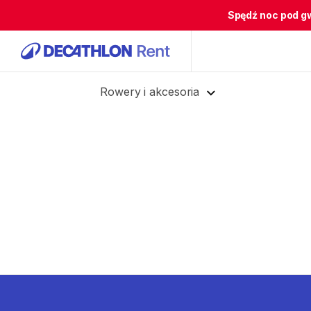
Spędź noc pod g
Rowery i akcesoria