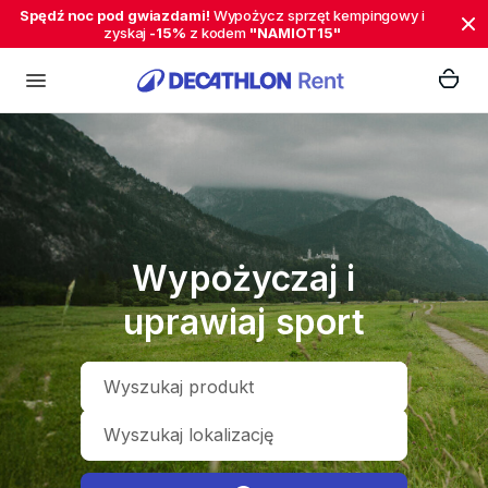
Spędź noc pod gwiazdami!
Wypożycz sprzęt kempingowy i
zyskaj
-15%
z kodem
"NAMIOT15"
Wypożyczaj i
uprawiaj sport