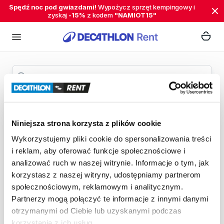
Spędź noc pod gwiazdami!
Wypożycz sprzęt kempingowy i
zyskaj
-15%
z kodem
"NAMIOT15"
rower
Filtry
Pokaż mapę
0 produktów
Kolejność produktów
Niniejsza strona korzysta z plików cookie
Wykorzystujemy pliki cookie do spersonalizowania treści
i reklam, aby oferować funkcje społecznościowe i
analizować ruch w naszej witrynie. Informacje o tym, jak
korzystasz z naszej witryny, udostępniamy partnerom
społecznościowym, reklamowym i analitycznym.
Partnerzy mogą połączyć te informacje z innymi danymi
otrzymanymi od Ciebie lub uzyskanymi podczas
korzystania z ich usług.