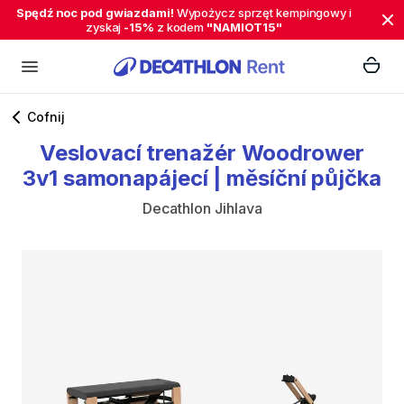
Spędź noc pod gwiazdami!
Wypożycz sprzęt kempingowy i
zyskaj
-15%
z kodem
"NAMIOT15"
Cofnij
Veslovací
trenažér
Woodrower
3v1
samonapájecí
|
měsíční
půjčka
Decathlon Jihlava