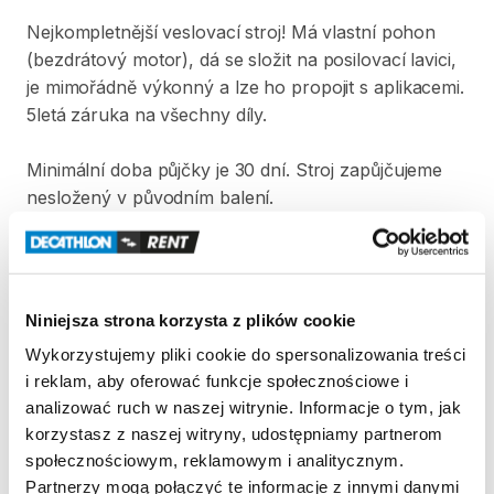
Nejkompletnější
veslovací
stroj!
Má
vlastní
pohon
(bezdrátový
motor)​​​
​,​
dá
se
složit
na
posilovací
lavici​​​
​,​
je
mimořádně
výkonný
a
lze
ho
propojit
s
aplikacemi.
5letá
záruka
na
všechny
díly.
Minimální
doba
půjčky
je
30
dní.
Stroj
zapůjčujeme
nesložený
v
původním
balení.
Strona produktu w sklepie
Niniejsza strona korzysta z plików cookie
Zasady wypożyczenia
Wykorzystujemy pliki cookie do spersonalizowania treści
i reklam, aby oferować funkcje społecznościowe i
REGULAMIN
analizować ruch w naszej witrynie. Informacje o tym, jak
korzystasz z naszej witryny, udostępniamy partnerom
Regulamin wypożyczalni
społecznościowym, reklamowym i analitycznym.
Partnerzy mogą połączyć te informacje z innymi danymi