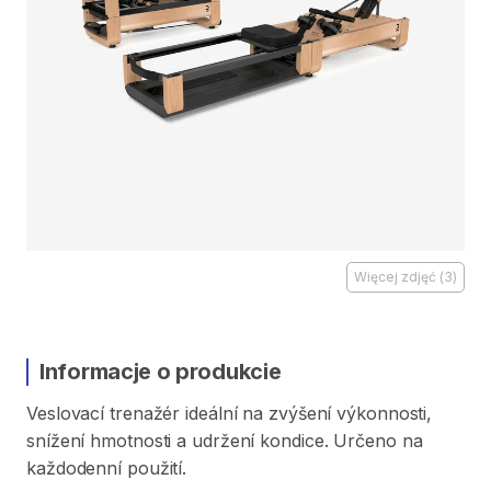
Więcej zdjęć
(
3
)
Informacje o produkcie
Veslovací
trenažér
ideální
na
zvýšení
výkonnosti​​​
​,​
snížení
hmotnosti
a
udržení
kondice.
Určeno
na
každodenní
použití.