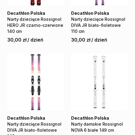
Decathlon Polska
Decathlon Polska
Narty
dziecięce
Rossignol
Narty
dziecięce
Rossignol
HERO
JR
czarno-czerwone
DIVA
JR
biało-fioletowe
140
cm
110
cm
30,00 zł
/
dzień
30,00 zł
/
dzień
Decathlon Polska
Decathlon Polska
Narty
dziecięce
Rossignol
Narty
damskie
Rossignol
DIVA
JR
biało-fioletowe
NOVA
6
białe
149
cm