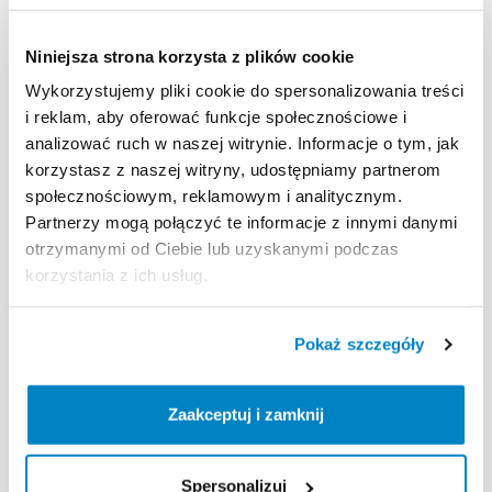
Niniejsza strona korzysta z plików cookie
Wykorzystujemy pliki cookie do spersonalizowania treści
i reklam, aby oferować funkcje społecznościowe i
analizować ruch w naszej witrynie. Informacje o tym, jak
korzystasz z naszej witryny, udostępniamy partnerom
społecznościowym, reklamowym i analitycznym.
Partnerzy mogą połączyć te informacje z innymi danymi
Decathlon Polska
Decathlon Polska
otrzymanymi od Ciebie lub uzyskanymi podczas
Narty
Rossignol
FORZA
20°
Narty
Rossignol
FORZA
20°
korzystania z ich usług.
171
cm
164
cm
45,00 zł
/
dzień
45,00 zł
/
dzień
Pokaż szczegóły
Zaakceptuj i zamknij
Spersonalizuj