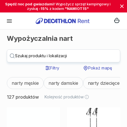
Spędź noc pod gwiazdami!
Wypożycz sprzęt kempingowy i
zyskaj
-15%
z kodem
"NAMIOT15"
Wypożyczalnia nart
Szukaj produktu i lokalizacji
Filtry
Pokaż mapę
narty męskie
narty damskie
narty dziecięce
127 produktów
Kolejność produktów