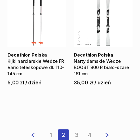
Decathlon Polska
Decathlon Polska
Kijki
narciarskie
Wedze
FR
Narty
damskie
Wedze
Vario
teleskopowe
dł.
110-
BOOST
900
R
biało-szare
145
cm
161
cm
5,00 zł
/
dzień
35,00 zł
/
dzień
1
2
3
4