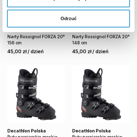
Odrzuć
Decathlon Polska
Decathlon Polska
Narty
Rossignol
FORZA
20°
Narty
Rossignol
FORZA
20°
156
cm
148
cm
45,00 zł
/
dzień
45,00 zł
/
dzień
Decathlon Polska
Decathlon Polska
Buty
narciarskie
męskie
Buty
narciarskie
męskie