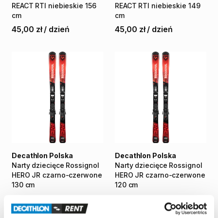
REACT
RTI
niebieskie
156
REACT
RTI
niebieskie
149
cm
cm
45,00 zł
/
dzień
45,00 zł
/
dzień
Decathlon Polska
Decathlon Polska
Narty
dziecięce
Rossignol
Narty
dziecięce
Rossignol
HERO
JR
czarno-czerwone
HERO
JR
czarno-czerwone
130
cm
120
cm
30,00 zł
/
dzień
30,00 zł
/
dzień