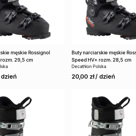
rskie
męskie
Rossignol
Buty
narciarskie
męskie
Ros
rozm.
29​
​,​
​5
cm
Speed
HV+
rozm.
28
​,​
​5
cm
lska
Decathlon Polska
/
dzień
20,00 zł
/
dzień