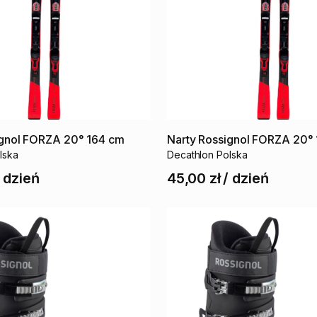
gnol
FORZA
20°
164
cm
Narty
Rossignol
FORZA
20°
lska
Decathlon Polska
/
dzień
45,00 zł
/
dzień