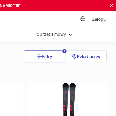
"NAMIOT15"
Zaloguj
Sprzęt zimowy
1
Filtry
Pokaż mapę