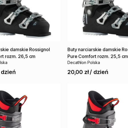
rskie
damskie
Rossignol
Buty
narciarskie
damskie
Ro
rt
rozm.
26
​,​
5
cm
Pure
Comfort
rozm.
25
​,​
5
c
lska
Decathlon Polska
/
dzień
20,00 zł
/
dzień