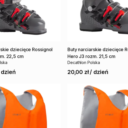
rskie
dziecięce
Rossignol
Buty
narciarskie
dziecięce
R
zm.
22
​,​
5
cm
Hero
J3
rozm.
21
​,​
5
cm
lska
Decathlon Polska
/
dzień
20,00 zł
/
dzień