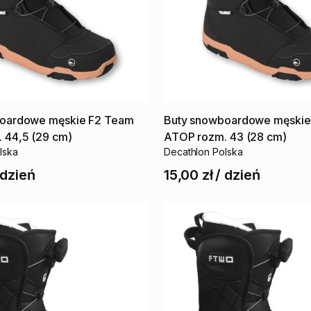
oardowe
męskie
F2
Team
Buty
snowboardowe
męskie
.
44
​,​
5
(29
cm)
ATOP
rozm.
43
(28
cm)
lska
Decathlon Polska
dzień
15,00 zł
/
dzień