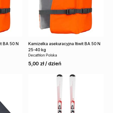
it
BA
50
N
Kamizelka
asekuracyjna
Itiwit
BA
50
N
25-40
kg
Decathlon Polska
5,00 zł
/
dzień