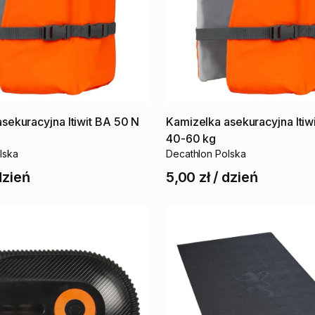
asekuracyjna
Itiwit
BA
50
N
Kamizelka
asekuracyjna
Itiw
40-60
kg
lska
Decathlon Polska
dzień
5,00 zł
/
dzień