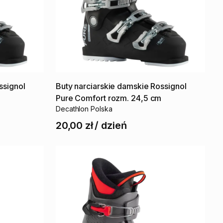
ssignol
Buty
narciarskie
damskie
Rossignol
m
Pure
Comfort
rozm.
24​
​,​
​5
cm
Decathlon Polska
20,00 zł
/
dzień