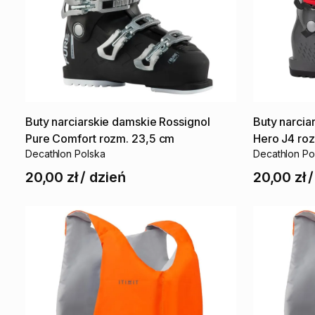
Buty
narciarskie
damskie
Rossignol
Buty
narcia
Pure
Comfort
rozm.
23
​,​
​5
cm
Hero
J4
ro
Decathlon Polska
Decathlon Po
20,00 zł
/
dzień
20,00 zł