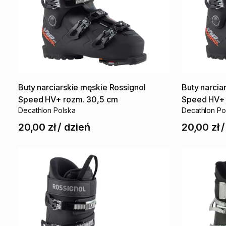
Buty
narciarskie
męskie
Rossignol
Buty
narcia
Speed
HV+
rozm.
30
​,​
5
cm
Speed
HV+
Decathlon Polska
Decathlon Po
20,00 zł
/
dzień
20,00 zł