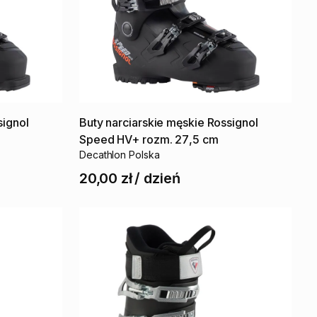
signol
Buty
narciarskie
męskie
Rossignol
Speed
HV+
rozm.
27
​,​
5
cm
Decathlon Polska
20,00 zł
/
dzień