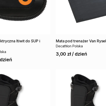
ektryczna
Itiwit
do
SUP
i
Mata
pod
trenażer
Van
Ryse
Decathlon Polska
lska
3,00 zł
/
dzień
dzień