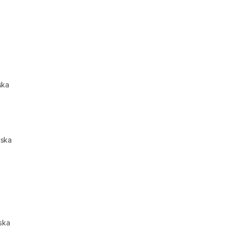
ska
lska
ska