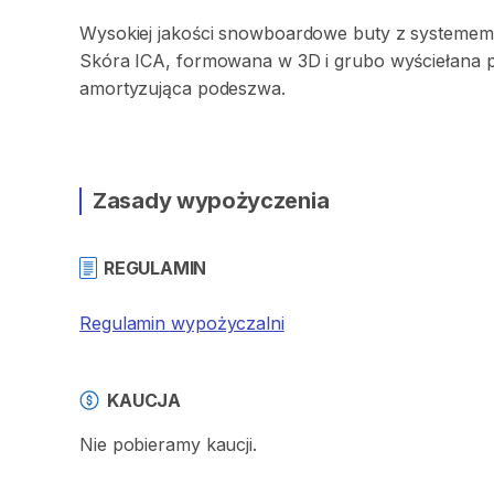
Wysokiej
jakości
snowboardowe
buty
z
systemem
Skóra
ICA​
​,​
formowana
w
3D
i
grubo
wyściełana
amortyzująca
podeszwa.
Zasady wypożyczenia
REGULAMIN
Regulamin wypożyczalni
KAUCJA
Nie pobieramy kaucji.