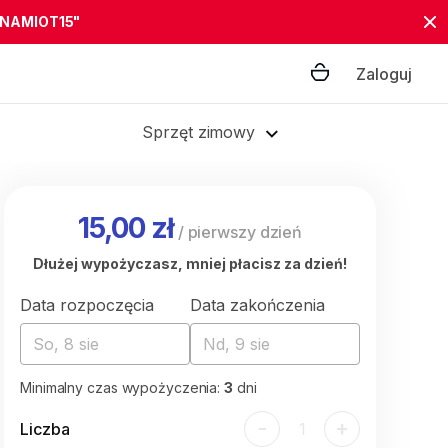
"NAMIOT15"
Zaloguj
Sprzęt zimowy
15,00 zł
/
pierwszy dzień
Dłużej wypożyczasz, mniej płacisz za dzień!
Data rozpoczęcia
Data zakończenia
So, 8 sie
Nd, 9 sie
Minimalny czas wypożyczenia:
3
dni
-
+
Liczba
1