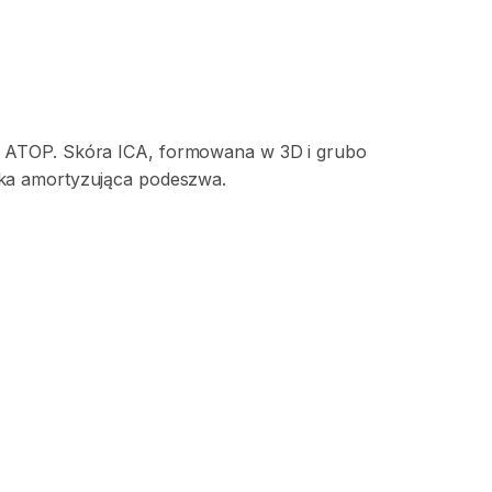
ATOP.
Skóra
ICA​​
​,​
formowana
w
3D
i
grubo
ka
amortyzująca
podeszwa.