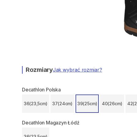
Rozmiary
Jak wybrać rozmiar?
Decathlon Polska
36(23,5cm)
37(24cm)
39(25cm)
40(26cm)
42(
Decathlon Magazyn Łódź
36(23,5cm)