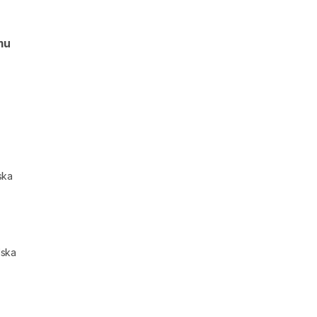
mu
ska
lska