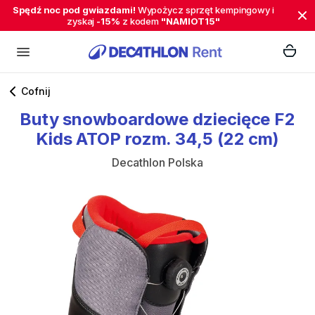
Spędź noc pod gwiazdami!
Wypożycz sprzęt kempingowy i
zyskaj
-15%
z kodem
"NAMIOT15"
Cofnij
Buty
snowboardowe
dziecięce
F2
Kids
ATOP
rozm.
34
​,​
5
(22
cm)
Decathlon Polska