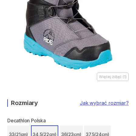
Więcej zdjęć
(
1
)
Rozmiary
Jak wybrać rozmiar?
Decathlon Polska
33(21cm)
34,5(22cm)
36(23cm)
37,5(24cm)