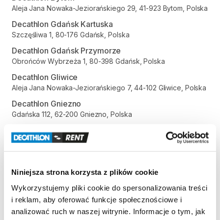
Aleja Jana Nowaka-Jeziorańskiego 29, 41-923 Bytom, Polska
Decathlon Gdańsk Kartuska
Szczęśliwa 1, 80-176 Gdańsk, Polska
Decathlon Gdańsk Przymorze
Obrońców Wybrzeża 1, 80-398 Gdańsk, Polska
Decathlon Gliwice
Aleja Jana Nowaka-Jeziorańskiego 7, 44-102 Gliwice, Polska
Decathlon Gniezno
Gdańska 112, 62-200 Gniezno, Polska
Decathlon Inowrocław
aleja Niepodległości 35, 88-100 Inowrocław, Polska
Decathlon Jelenia Góra
Aleja Jana Pawła II 17, 58-500 Jelenia Góra, Polska
Niniejsza strona korzysta z plików cookie
Decathlon Kalisz
Wykorzystujemy pliki cookie do spersonalizowania treści
Poznańska 80-86, 62-800 Kalisz, Polska
i reklam, aby oferować funkcje społecznościowe i
Decathlon Katowice Trzy Stawy
analizować ruch w naszej witrynie. Informacje o tym, jak