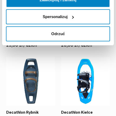
Spersonalizuj
Decathlon Rybnik
Decathlon Rybnik
Rakiety
śnieżne
duża
rama
Rakiety
śnieżne
mała
rama
Odrzuć
-
TSL
226
EVO
-
TSL
206
EVO
25,00 zł
/
dzień
20,00 zł
/
dzień
Decathlon Rybnik
Decathlon Kielce