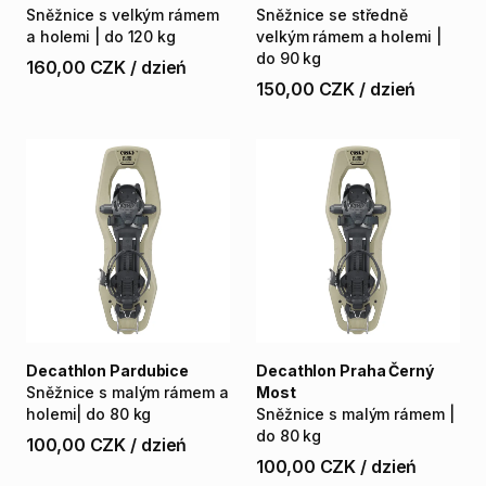
Sněžnice
s
velkým
rámem
Sněžnice
se
středně
a
holemi
|
do
120
kg
velkým
rámem
a
holemi
|
do
90
kg
160,00 CZK
/
dzień
150,00 CZK
/
dzień
Decathlon Pardubice
Decathlon Praha Černý
Sněžnice
s
malým
rámem
a
Most
holemi|
do
80
kg
Sněžnice
s
malým
rámem
|
do
80
kg
100,00 CZK
/
dzień
100,00 CZK
/
dzień