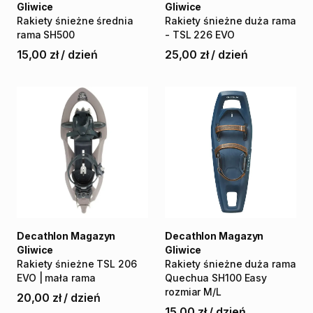
Gliwice
Gliwice
Rakiety
śnieżne
średnia
Rakiety
śnieżne
duża
rama
rama
SH500
-
TSL
226
EVO
15,00 zł
/
dzień
25,00 zł
/
dzień
Decathlon Magazyn
Decathlon Magazyn
Gliwice
Gliwice
Rakiety
śnieżne
TSL
206
Rakiety
śnieżne
duża
rama
EVO
|
mała
rama
Quechua
SH100
Easy
rozmiar
M​
​/​
​L
20,00 zł
/
dzień
15,00 zł
/
dzień