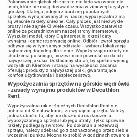
Pokonywanie głębokich zasp to nie lada wyzwanie dla
osób, które nie mają doświadczenia w zimowej turystyce
górskiej. Dlatego jednym z bardziej popularnych
sprzętów wynajmowanych w naszej wypożyczalni zimą
są właśnie rakiety śnieżne. Cały proces jest niezwykle
prosty i nie zajmie Ci wiele czasu. Wszystko załatwisz
online za pośrednictwem naszej strony internetowej.
Wyszukaj model, który Cię interesuje, określ daty
wynajmu i opłać rezerwację online. Odbiór i zwrot sprzętu
odbywa się w tym samym oddziale - wybierz lokalizację
najbardziej dogodną dla siebie. Wypożyczając rakiety do
chodzenia po śniegu, możesz mieć pewność co do ich
najwyższej jakości. Dokładamy starań, by spełnić wymogi
wszystkich Klientów i stanąć na wysokości zadania
oferując produkty z najwyższej półki, gwarantujące
komfort użytkowania i bezpieczeństwo.
Wypożyczalnia sprzętów na górskie wędrówki
- zasady wynajmu produktów w Decathlon
Rent
Wypożyczalnia rakiet śnieżnych Decathlon Rent nie
pobiera od Klientów kaucji za wynajem sprzętu. Należy
jednak dbać o to, aby nie doszło do uszkodzenia
wypożyczonego sprzętu lub jego utraty. Tylko sprawne
rakiety podlegają zwrotowi. Po dokonaniu rezerwacji
sprzętu, należy odebrać go z zaznaczonego przez siebie
wcześniej punktu. Można to zrobić w godzinach otwarcia