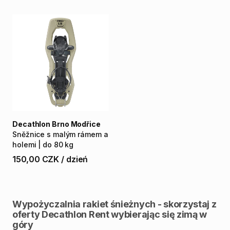
Decathlon Brno Modřice
Sněžnice
s
malým
rámem
a
holemi
|
do
80
kg
150,00 CZK
/
dzień
Wypożyczalnia rakiet śnieżnych - skorzystaj z
oferty Decathlon Rent wybierając się zimą w
góry