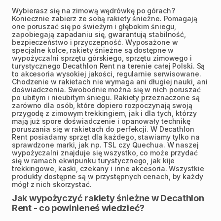
Wybierasz się na zimową wędrówkę po górach?
Koniecznie zabierz ze sobą rakiety śnieżne. Pomagają
one poruszać się po świeżym i głębokim śniegu,
zapobiegają zapadaniu się, gwarantują stabilność,
bezpieczeństwo i przyczepność. Wyposażone w
specjalne kolce, rakiety śnieżne są dostępne w
wypożyczalni sprzętu górskiego, sprzętu zimowego i
turystycznego Decathlon Rent na terenie całej Polski. Są
to akcesoria wysokiej jakości, regularnie serwisowane.
Chodzenie w rakietach nie wymaga ani długiej nauki, ani
doświadczenia. Swobodnie można się w nich poruszać
po ubitym i nieubitym śniegu. Rakiety przeznaczone są
zarówno dla osób, które dopiero rozpoczynają swoją
przygodę z zimowym trekkingiem, jak i dla tych, którzy
mają już spore doświadczenie i opanowały technikę
poruszania się w rakietach do perfekcji. W Decathlon
Rent posiadamy sprzęt dla każdego, stawiamy tylko na
sprawdzone marki, jak np. TSL czy Quechua. W naszej
wypożyczalni znajduje się wszystko, co może przydać
się w ramach ekwipunku turystycznego, jak kije
trekkingowe, kaski, czekany i inne akcesoria. Wszystkie
produkty dostępne są w przystępnych cenach, by każdy
mógł z nich skorzystać.
Jak wypożyczyć rakiety śnieżne w Decathlon
Rent - co powinieneś wiedzieć?