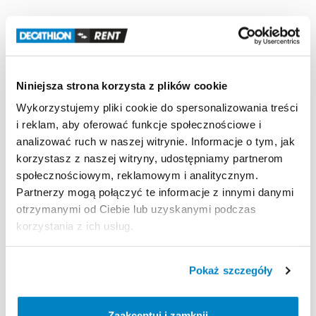
Niniejsza strona korzysta z plików cookie
Wykorzystujemy pliki cookie do spersonalizowania treści
i reklam, aby oferować funkcje społecznościowe i
analizować ruch w naszej witrynie. Informacje o tym, jak
korzystasz z naszej witryny, udostępniamy partnerom
Decathlon Rybnik
Decathlon Opole
społecznościowym, reklamowym i analitycznym.
Rakiety
śnieżne
SH100
Rakiety
śnieżne
SH100
Partnerzy mogą połączyć te informacje z innymi danymi
15,00 zł
/
dzień
15,00 zł
/
dzień
otrzymanymi od Ciebie lub uzyskanymi podczas
korzystania z ich usług.
Pokaż szczegóły
Zaakceptuj i zamknij