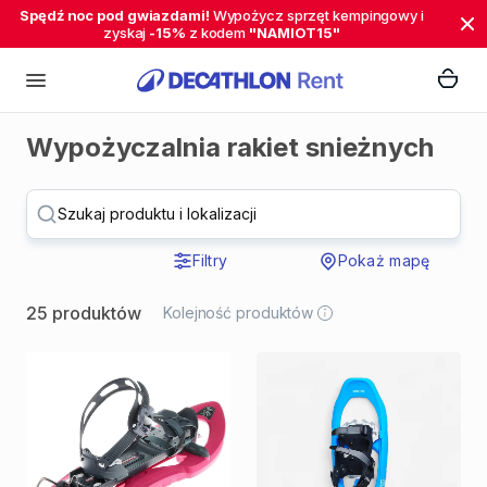
Spędź noc pod gwiazdami!
Wypożycz sprzęt kempingowy i
zyskaj
-15%
z kodem
"NAMIOT15"
Wypożyczalnia rakiet snieżnych
Szukaj produktu i lokalizacji
Filtry
Pokaż mapę
25 produktów
Kolejność produktów