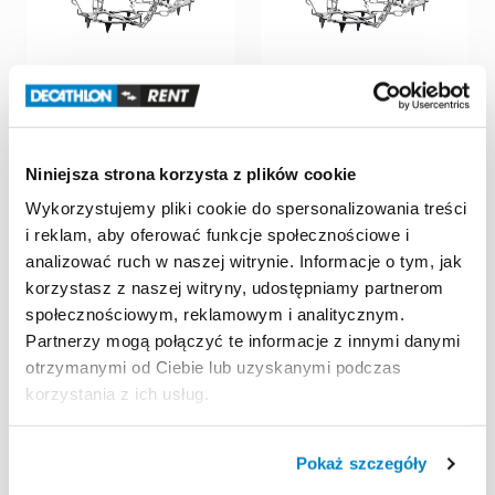
Decathlon Poznań
Decathlon Poznań
Komorniki
Komorniki
Raczki
turystyczne
Raczki
turystyczne
Niniejsza strona korzysta z plików cookie
Quechua
SH900
rozm.
L
Quechua
SH900
rozm.
M
10,00 zł
/
dzień
10,00 zł
/
dzień
Wykorzystujemy pliki cookie do spersonalizowania treści
i reklam, aby oferować funkcje społecznościowe i
analizować ruch w naszej witrynie. Informacje o tym, jak
korzystasz z naszej witryny, udostępniamy partnerom
społecznościowym, reklamowym i analitycznym.
Partnerzy mogą połączyć te informacje z innymi danymi
otrzymanymi od Ciebie lub uzyskanymi podczas
korzystania z ich usług.
Pokaż szczegóły
Decathlon Poznań
Decathlon Łódź