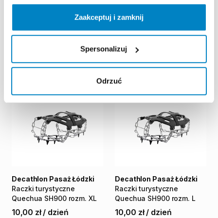
Komorniki
Manufaktura
Zaakceptuj i zamknij
Raczki
turystyczne
Raczki
turystyczne
Quechua
SH900
rozm.
S
Quechua
SH500
Light
rozm.
XL
10,00 zł
/
dzień
Spersonalizuj
10,00 zł
/
dzień
Odrzuć
Decathlon Pasaż Łódzki
Decathlon Pasaż Łódzki
Raczki
turystyczne
Raczki
turystyczne
Quechua
SH900
rozm.
XL
Quechua
SH900
rozm.
L
10,00 zł
/
dzień
10,00 zł
/
dzień