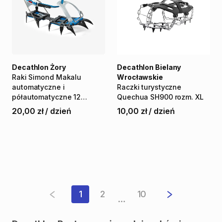
Decathlon Żory
Decathlon Bielany
Raki
Simond
Makalu
Wrocławskie
automatyczne
i
Raczki
turystyczne
półautomatyczne
12
Quechua
SH900
rozm.
XL
zębów
20,00 zł
/
dzień
10,00 zł
/
dzień
1
2
10
…