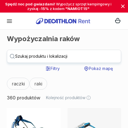
Spędź noc pod gwiazdami!
Wypożycz sprzęt kempingowy i
zyskaj
-15%
z kodem
"NAMIOT15"
Wypożyczalnia raków
Szukaj produktu i lokalizacji
Filtry
Pokaż mapę
raczki
raki
360 produktów
Kolejność produktów