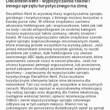
Decathlon Rent - wypożyczalnia raków i
innego sprzętu turystycznego na zimę
Decathlon Rent to wysokiej klasy wypożyczalnia sprzętu
górskiego i turystycznego, z którego możesz korzystać o
każdej porze roku. W ofercie znajdziesz zarówno
akcesoria trekkingowe jak i wspinaczkowe, takie jak raki
na buty i raczki antypoślizgowe (w osobnej kategorii
możesz wypożyczyć także czekany, rakiety śnieżne i
kaski). W naszej wypożyczalni raków znajdziesz szeroki
wybór sprzętu wspinaczkowego renomowanych marek,
które stawiają przede wszystkim na wysoką jakość. Jeśli
jesteś miłośnikiem zimowej turystyki górskiej, to raczki
podobnie jak czekan, kijki trekkingowe czy zestaw
lawinowego ABC będą podstawowymi akcesoriami, które
powinieneś zawsze nosić w swoim plecaku. Jeśli nie
chcesz kupować pełnego wyposażenie, lub przeciwnie,
przed zakupem chciałbyś przetestować wybrany sprzęt
sportowy - zapraszamy do wypożyczalni sprzętu
turystycznego Decathlon Rent. Poza raczkami
turystycznymi oferujemy także inne akcesoria dla
miłośników Tatr czy innych gór, wszystkie w korzystnych
cenach. Wystarczy wpisać w wyszukiwarkę interesujący
Cię rodzaj sprzętu oraz dogodną dla Ciebie lokalizację,
następnie wskazać termin, opłacić rezerwację online.
Odbiór i zwrot wypożyczonego sprzętu zimowego
odbywa się w tym samym miejscu. Klienci nie są
zobowiązani do ponoszenia dodatkowych opłat za sprzęt