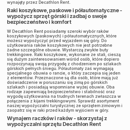
wynajęty przez Decathlon Rent.
Raki koszykowe, paskowe i półautomatyczne -
wypożycz sprzęt górski i zadbaj o swoje
bezpieczeństwo i komfort
W Decathlon Rent posiadamy szeroki wybór raków
koszykowych (paskowych) i półautomatycznych, które
możesz wypożyczyć przed wyjazdem się góry. Do
użytkowania raków koszykowych nie jest potrzebne
żadne szczególne obuwie. Wystarczą zwykłe buty
trekkingowe. Raki koszykowe, wykonane ze stali, cieszą
się dużym zainteresowaniem wśród osób, które dopiero
rozpoczynają swoją przygodę z chodzeniem po szlakach
górskich pełnych śniegu. Półautomaty zaś wymagają
specjalnego obuwia o rancie, o który zaczepia się jeden
z elementów. Przeznaczone są dla osób, które mają już
doświadczenie w poruszaniu się zimą po górskich
szlakach i posiadają wspomniane wyżej obuwie. Oba
rodzaje zapewniają bezpieczeństwo i stabilność oraz
wygodę użytkowania na trudnych terenach zwłaszcza w
połączenia z kijami trekkingowymi. Sprawdź asortyment
naszej wypożyczalni turystycznej ze sprzętem zimowym i
zaopatrz się w raki przed każdym wyjściem w góry.
Wynajem raczków i raków - skorzystaj z
wypożyczalni sprzętu Decathlon Rent