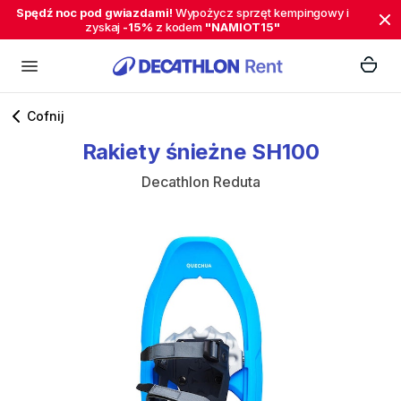
Spędź noc pod gwiazdami!
Wypożycz sprzęt kempingowy i
zyskaj
-15%
z kodem
"NAMIOT15"
Cofnij
Rakiety
śnieżne
SH100
Decathlon Reduta