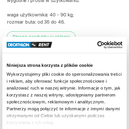
wygodne
i
proste
w
użytkowaniu.
waga
użytkownika:
40
-
90
kg;
rozmiar
buta:
od
36
do
46.
Strona produktu w sklepie
Zasady wypożyczenia
Niniejsza strona korzysta z plików cookie
REGULAMIN
Wykorzystujemy pliki cookie do spersonalizowania treści
i reklam, aby oferować funkcje społecznościowe i
Regulamin wypożyczalni
analizować ruch w naszej witrynie. Informacje o tym, jak
korzystasz z naszej witryny, udostępniamy partnerom
społecznościowym, reklamowym i analitycznym.
KAUCJA
Partnerzy mogą połączyć te informacje z innymi danymi
otrzymanymi od Ciebie lub uzyskanymi podczas
Nie pobieramy kaucji za wypożyczenie tego
korzystania z ich usług.
produktu