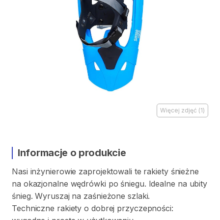
Więcej zdjęć
(
1
)
Informacje o produkcie
Nasi
inżynierowie
zaprojektowali
te
rakiety
śnieżne
na
okazjonalne
wędrówki
po
śniegu.
Idealne
na
ubity
śnieg.
Wyruszaj
na
zaśnieżone
szlaki.
Techniczne
rakiety
o
dobrej
przyczepności: