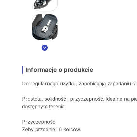
Informacje o produkcie
Do
regularnego
użytku
​,​
zapobiegają
zapadaniu
si
Prostota
​,​
solidność
i
przyczepność.
Idealne
na
pi
dostępnym
terenie.
Przyczepność:
Zęby
przednie
i
6
kolców.