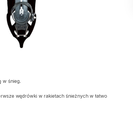
ę
w
śnieg.
erwsze
wędrówki
w
rakietach
śnieżnych
w
łatwo