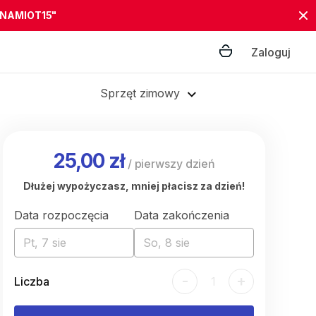
"NAMIOT15"
Zaloguj
Sprzęt zimowy
25,00 zł
/
pierwszy dzień
Dłużej wypożyczasz, mniej płacisz za dzień!
Data rozpoczęcia
Data zakończenia
Pt, 7 sie
So, 8 sie
-
+
Liczba
1