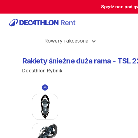
Spędź noc pod g
Cofnij
Rowery i akcesoria
Rakiety
śnieżne
duża
rama
-
TSL
2
Decathlon Rybnik