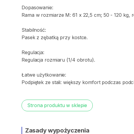
Dopasowanie:
Rama
w
rozmiarze
M:
61
x
22
​,​
5
cm;
50
-
120
kg
​,​
r
Stabilność:
Pasek
z
zębatką
przy
kostce.
Regulacja:
Regulacja
rozmiaru
(1
​/​
4
obrotu).
Łatwe
użytkowanie:
Podpiętek
ze
stali:
większy
komfort
podczas
podc
Strona produktu w sklepie
Zasady wypożyczenia