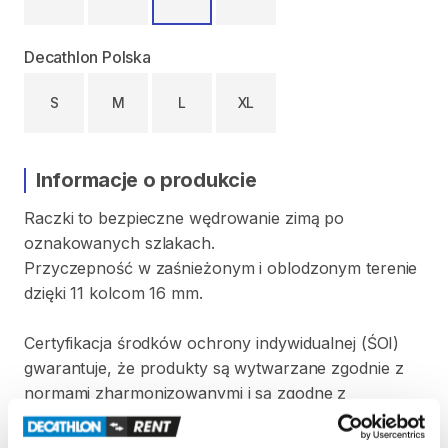
Decathlon Polska
S
M
L
XL
Informacje o produkcie
Raczki
to
bezpieczne
wędrowanie
zimą
po
oznakowanych
szlakach.
Przyczepność
w
zaśnieżonym
i
oblodzonym
terenie
dzięki
11
kolcom
16
mm.
Certyfikacja
środków
ochrony
indywidualnej
(ŚOI)
gwarantuje
​,​
że
produkty
są
wytwarzane
zgodnie
z
normami
zharmonizowanymi
i
są
zgodne
z
przepisami
dotyczącymi
środków
ochrony
indywidualnej.