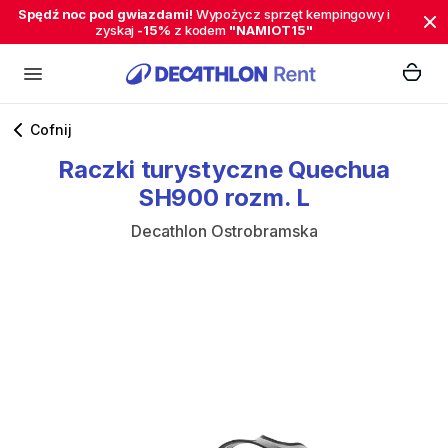
Spędź noc pod gwiazdami!
Wypożycz sprzęt kempingowy i
zyskaj
-15%
z kodem
"NAMIOT15"
Cofnij
Raczki
turystyczne
Quechua
SH900
rozm.
L
Decathlon Ostrobramska