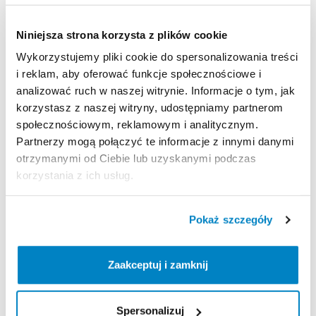
Uwaga:
nie
nadają
się
do
chodzenia
po
lodowcach
lub
stromych
​,​
zaśnieżonych
korytarzach
śnieżnych
​,​
Niniejsza strona korzysta z plików cookie
gdzie
wymagane
są
raki
górskie
(norma
NF
EN
893)
Wykorzystujemy pliki cookie do spersonalizowania treści
i reklam, aby oferować funkcje społecznościowe i
analizować ruch w naszej witrynie. Informacje o tym, jak
Strona produktu w sklepie
korzystasz z naszej witryny, udostępniamy partnerom
społecznościowym, reklamowym i analitycznym.
Partnerzy mogą połączyć te informacje z innymi danymi
Zasady wypożyczenia
otrzymanymi od Ciebie lub uzyskanymi podczas
korzystania z ich usług.
REGULAMIN
Pokaż szczegóły
Regulamin wypożyczalni
Zaakceptuj i zamknij
KAUCJA
Nie pobieramy kaucji za wypożyczenie tego
Spersonalizuj