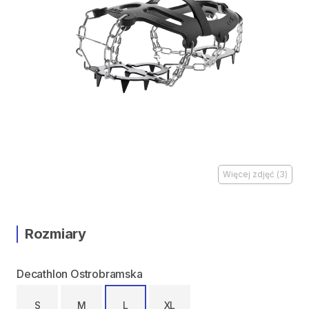
Więcej zdjęć
(
3
)
Rozmiary
Decathlon Ostrobramska
S
M
L
XL