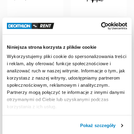
Decathlon Łódź
Decathlon Pasaż Łódzki
Manufaktura
Raczki
turystyczne
Raczki
turystyczne
Quechua
SH900
rozm.
XL
Quechua
SH500
Light
10,00 zł
/
dzień
Niniejsza strona korzysta z plików cookie
rozm.
XL
10,00 zł
/
dzień
Wykorzystujemy pliki cookie do spersonalizowania treści
i reklam, aby oferować funkcje społecznościowe i
analizować ruch w naszej witrynie. Informacje o tym, jak
korzystasz z naszej witryny, udostępniamy partnerom
społecznościowym, reklamowym i analitycznym.
Partnerzy mogą połączyć te informacje z innymi danymi
otrzymanymi od Ciebie lub uzyskanymi podczas
korzystania z ich usług.
Pokaż szczegóły
Decathlon Pasaż Łódzki
Decathlon Pasaż Łódzki