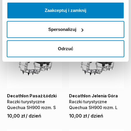
Raczki
turystyczne
Raczki
turystyczne
Zaakceptuj i zamknij
Quechua
SH900
rozm.
L
Quechua
SH900
rozm.
M
10,00 zł
/
dzień
10,00 zł
/
dzień
Spersonalizuj
Odrzuć
Decathlon Pasaż Łódzki
Decathlon Jelenia Góra
Raczki
turystyczne
Raczki
turystyczne
Quechua
SH900
rozm.
S
Quechua
SH900
rozm.
L
10,00 zł
/
dzień
10,00 zł
/
dzień