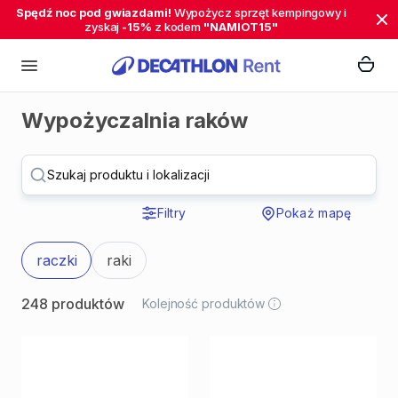
Spędź noc pod gwiazdami!
Wypożycz sprzęt kempingowy i
zyskaj
-15%
z kodem
"NAMIOT15"
Wypożyczalnia raków
Szukaj produktu i lokalizacji
Filtry
Pokaż mapę
raczki
raki
248 produktów
Kolejność produktów