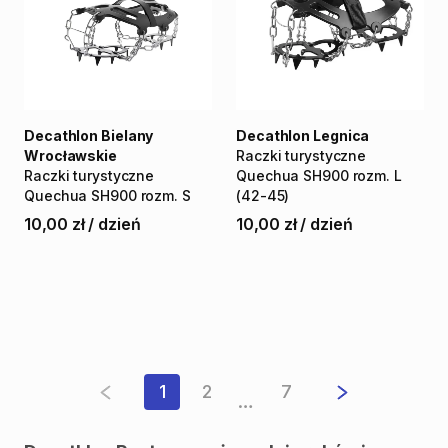
Decathlon Bielany
Decathlon Legnica
Wrocławskie
Raczki
turystyczne
Raczki
turystyczne
Quechua
SH900
rozm.
L
Quechua
SH900
rozm.
S
(42-45)
10,00 zł
/
dzień
10,00 zł
/
dzień
1
2
7
…