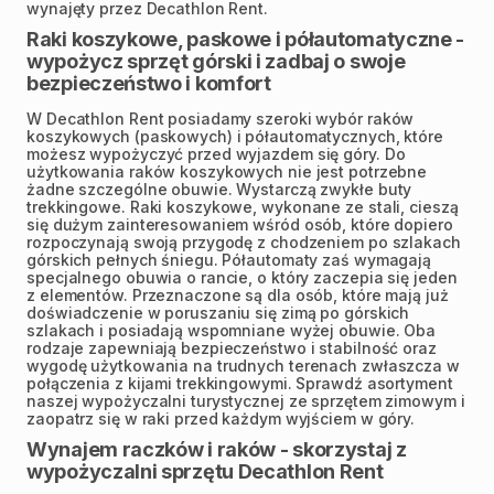
wynajęty przez Decathlon Rent.
Raki koszykowe, paskowe i półautomatyczne -
wypożycz sprzęt górski i zadbaj o swoje
bezpieczeństwo i komfort
W Decathlon Rent posiadamy szeroki wybór raków
koszykowych (paskowych) i półautomatycznych, które
możesz wypożyczyć przed wyjazdem się góry. Do
użytkowania raków koszykowych nie jest potrzebne
żadne szczególne obuwie. Wystarczą zwykłe buty
trekkingowe. Raki koszykowe, wykonane ze stali, cieszą
się dużym zainteresowaniem wśród osób, które dopiero
rozpoczynają swoją przygodę z chodzeniem po szlakach
górskich pełnych śniegu. Półautomaty zaś wymagają
specjalnego obuwia o rancie, o który zaczepia się jeden
z elementów. Przeznaczone są dla osób, które mają już
doświadczenie w poruszaniu się zimą po górskich
szlakach i posiadają wspomniane wyżej obuwie. Oba
rodzaje zapewniają bezpieczeństwo i stabilność oraz
wygodę użytkowania na trudnych terenach zwłaszcza w
połączenia z kijami trekkingowymi. Sprawdź asortyment
naszej wypożyczalni turystycznej ze sprzętem zimowym i
zaopatrz się w raki przed każdym wyjściem w góry.
Wynajem raczków i raków - skorzystaj z
wypożyczalni sprzętu Decathlon Rent