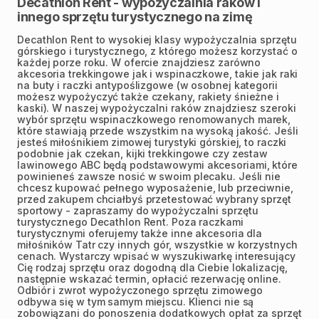
Decathlon Rent - wypożyczalnia raków i
innego sprzętu turystycznego na zimę
Decathlon Rent to wysokiej klasy wypożyczalnia sprzętu
górskiego i turystycznego, z którego możesz korzystać o
każdej porze roku. W ofercie znajdziesz zarówno
akcesoria trekkingowe jak i wspinaczkowe, takie jak raki
na buty i raczki antypoślizgowe (w osobnej kategorii
możesz wypożyczyć także czekany, rakiety śnieżne i
kaski). W naszej wypożyczalni raków znajdziesz szeroki
wybór sprzętu wspinaczkowego renomowanych marek,
które stawiają przede wszystkim na wysoką jakość. Jeśli
jesteś miłośnikiem zimowej turystyki górskiej, to raczki
podobnie jak czekan, kijki trekkingowe czy zestaw
lawinowego ABC będą podstawowymi akcesoriami, które
powinieneś zawsze nosić w swoim plecaku. Jeśli nie
chcesz kupować pełnego wyposażenie, lub przeciwnie,
przed zakupem chciałbyś przetestować wybrany sprzęt
sportowy - zapraszamy do wypożyczalni sprzętu
turystycznego Decathlon Rent. Poza raczkami
turystycznymi oferujemy także inne akcesoria dla
miłośników Tatr czy innych gór, wszystkie w korzystnych
cenach. Wystarczy wpisać w wyszukiwarkę interesujący
Cię rodzaj sprzętu oraz dogodną dla Ciebie lokalizację,
następnie wskazać termin, opłacić rezerwację online.
Odbiór i zwrot wypożyczonego sprzętu zimowego
odbywa się w tym samym miejscu. Klienci nie są
zobowiązani do ponoszenia dodatkowych opłat za sprzęt