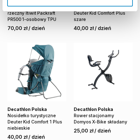
Decathlon Polska
Decathlon Polska
Kajak
pneumatyczny
Nosidełko
turystyczne
rzeczny
Itiwit
Packraft
Deuter
Kid
Comfort
Plus
PR500
1-osobowy
TPU
szare
70,00 zł
/
dzień
40,00 zł
/
dzień
Decathlon Polska
Decathlon Polska
Nosidełko
turystyczne
Rower
stacjonarny
Deuter
Kid
Comfort
1
Plus
Domyos
X-Bike
składany
niebieskie
25,00 zł
/
dzień
40,00 zł
/
dzień