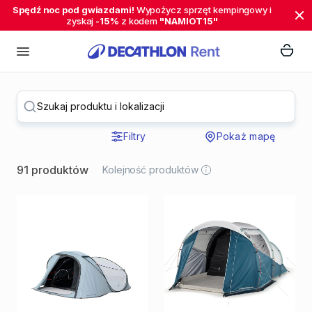
Spędź noc pod gwiazdami!
Wypożycz sprzęt kempingowy i
zyskaj
-15%
z kodem
"NAMIOT15"
Szukaj produktu i lokalizacji
Filtry
Pokaż mapę
91 produktów
Kolejność produktów