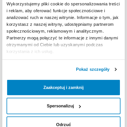
Wykorzystujemy pliki cookie do spersonalizowania treści
i reklam, aby oferować funkcje społecznościowe i
analizować ruch w naszej witrynie. Informacje o tym, jak
korzystasz z naszej witryny, udostępniamy partnerom
społecznościowym, reklamowym i analitycznym.
Decathlon Polska
Decathlon Polska
Partnerzy mogą połączyć te informacje z innymi danymi
Kajak
pneumatyczny
RBST
Kajak
pneumatyczny
otrzymanymi od Ciebie lub uzyskanymi podczas
2
​/​
3
osobowy
Tribord
100+
2
​/​
3-osobowy
korzystania z ich usług.
70,00 zł
/
dzień
60,00 zł
/
dzień
Pokaż szczegóły
Zaakceptuj i zamknij
Spersonalizuj
Odrzuć