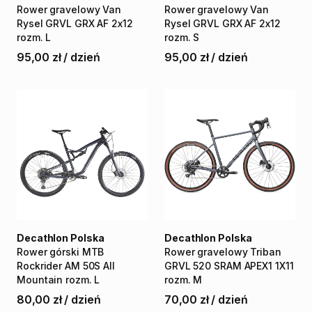
Rower
gravelowy
Van
Rower
gravelowy
Van
Rysel
GRVL
GRX
AF
2x12
Rysel
GRVL
GRX
AF
2x12
rozm.
L
rozm.
S
95,00 zł
/
dzień
95,00 zł
/
dzień
Decathlon Polska
Decathlon Polska
Rower
górski
MTB
Rower
gravelowy
Triban
Rockrider
AM
50S
All
GRVL
520
SRAM
APEX1
1X11
Mountain
rozm.
L
rozm.
M
80,00 zł
/
dzień
70,00 zł
/
dzień