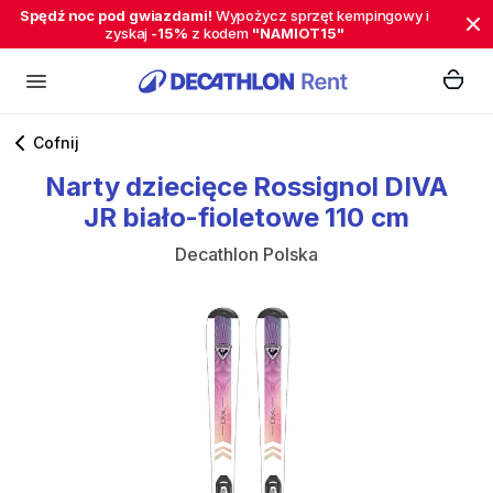
Spędź noc pod gwiazdami!
Wypożycz sprzęt kempingowy i
zyskaj
-15%
z kodem
"NAMIOT15"
Cofnij
Narty
dziecięce
Rossignol
DIVA
JR
biało-fioletowe
110
cm
Decathlon Polska