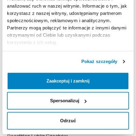
Decathlon Kalisz
analizować ruch w naszej witrynie. Informacje o tym, jak
Poznańska 80-86, 62-800 Kalisz, Polska
korzystasz z naszej witryny, udostępniamy partnerom
Decathlon Katowice Trzy Stawy
społecznościowym, reklamowym i analitycznym.
Alpejska 5, 40-507 Katowice, Polska
Partnerzy mogą połączyć te informacje z innymi danymi
Decathlon Katowice
otrzymanymi od Ciebie lub uzyskanymi podczas
Trasa Nikodema i Józefa Renców 30, 40-878 Katowice,
korzystania z ich usług.
Polska
Decathlon Kielce
Radomska 24, 25-451 Kielce, Polska
Pokaż szczegóły
Decathlon Kraków Bronowice
Stawowa 61, 31-346 Kraków, Polska
Zaakceptuj i zamknij
Decathlon Kraków Zakopianka
Zakopiańska 62A, 30-418 Kraków, Polska
Spersonalizuj
Decathlon Legnica
Objazdowa 9, 59-220 Legnica, Polska
Decathlon Lublin Węglin
Odrzuć
Gęsia 1, 20-719 Lublin, Polska