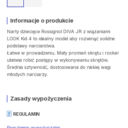
Informacje o produkcie
Narty
dziecięce
Rossignol
DIVA
JR
z
wiązaniami
LOOK
Kid
4
to
idealny
model
aby
rozwinąć
solidne
podstawy
narciarstwa.
Łatwe
w
prowadzeniu.
Mały
promień
skrętu
i
rocker
ułatwia
robić
postępy
w
wykonywaniu
skrętów.
Średnia
sztywność
​,​
dostosowana
do
niskiej
wagi
młodych
narciarzy.
Zasady wypożyczenia
REGULAMIN
Regulamin wypożyczalni