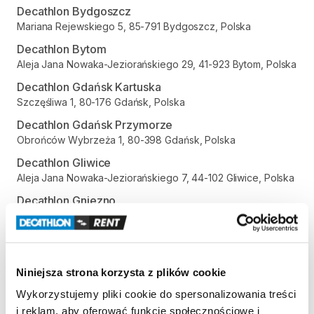
Decathlon Bydgoszcz
Mariana Rejewskiego 5, 85-791 Bydgoszcz, Polska
Decathlon Bytom
Aleja Jana Nowaka-Jeziorańskiego 29, 41-923 Bytom, Polska
Decathlon Gdańsk Kartuska
Szczęśliwa 1, 80-176 Gdańsk, Polska
Decathlon Gdańsk Przymorze
Obrońców Wybrzeża 1, 80-398 Gdańsk, Polska
Decathlon Gliwice
Aleja Jana Nowaka-Jeziorańskiego 7, 44-102 Gliwice, Polska
Decathlon Gniezno
Gdańska 112, 62-200 Gniezno, Polska
Decathlon Inowrocław
aleja Niepodległości 35, 88-100 Inowrocław, Polska
Niniejsza strona korzysta z plików cookie
Decathlon Jelenia Góra
Aleja Jana Pawła II 17, 58-500 Jelenia Góra, Polska
Wykorzystujemy pliki cookie do spersonalizowania treści
i reklam, aby oferować funkcje społecznościowe i