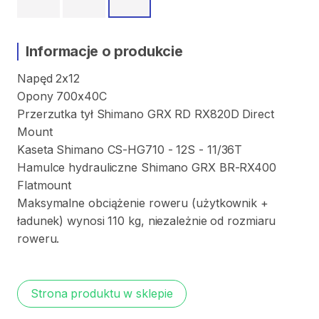
Informacje o produkcie
Napęd
2x12
Opony
700x40C
Przerzutka
tył
Shimano
GRX
RD
RX820D
Direct
Mount
Kaseta
Shimano
CS-HG710
-
12S
-
11
​/​
36T
Hamulce
hydrauliczne
Shimano
GRX
BR-RX400
Flatmount
Maksymalne
obciążenie
roweru
(użytkownik
+
ładunek)
wynosi
110
kg
​,​
niezależnie
od
rozmiaru
roweru.
Strona produktu w sklepie