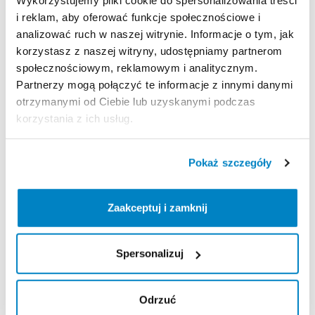
Wykorzystujemy pliki cookie do spersonalizowania treści
Decathlon Jelenia Góra
i reklam, aby oferować funkcje społecznościowe i
Aleja Jana Pawła II 17, 58-500 Jelenia Góra, Polska
analizować ruch w naszej witrynie. Informacje o tym, jak
Decathlon Kalisz
korzystasz z naszej witryny, udostępniamy partnerom
Poznańska 80-86, 62-800 Kalisz, Polska
społecznościowym, reklamowym i analitycznym.
Decathlon Katowice Trzy Stawy
Partnerzy mogą połączyć te informacje z innymi danymi
Alpejska 5, 40-507 Katowice, Polska
otrzymanymi od Ciebie lub uzyskanymi podczas
Decathlon Katowice
korzystania z ich usług.
Trasa Nikodema i Józefa Renców 30, 40-878 Katowice,
Polska
Pokaż szczegóły
Decathlon Kielce
Radomska 24, 25-451 Kielce, Polska
Decathlon Kraków Bronowice
Zaakceptuj i zamknij
Stawowa 61, 31-346 Kraków, Polska
Decathlon Kraków Zakopianka
Spersonalizuj
Zakopiańska 62A, 30-418 Kraków, Polska
Decathlon Legnica
Objazdowa 9, 59-220 Legnica, Polska
Odrzuć