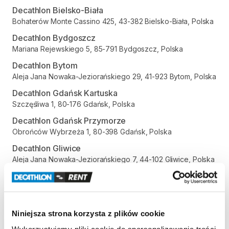
Decathlon Bielsko-Biała
Bohaterów Monte Cassino 425, 43-382 Bielsko-Biała, Polska
Decathlon Bydgoszcz
Mariana Rejewskiego 5, 85-791 Bydgoszcz, Polska
Decathlon Bytom
Aleja Jana Nowaka-Jeziorańskiego 29, 41-923 Bytom, Polska
Decathlon Gdańsk Kartuska
Szczęśliwa 1, 80-176 Gdańsk, Polska
Decathlon Gdańsk Przymorze
Obrońców Wybrzeża 1, 80-398 Gdańsk, Polska
Decathlon Gliwice
Aleja Jana Nowaka-Jeziorańskiego 7, 44-102 Gliwice, Polska
Decathlon Gniezno
Gdańska 112, 62-200 Gniezno, Polska
Decathlon Inowrocław
Niniejsza strona korzysta z plików cookie
aleja Niepodległości 35, 88-100 Inowrocław, Polska