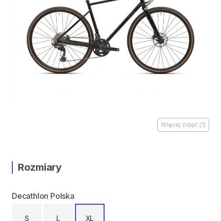
Więcej zdjęć
(
1
)
Rozmiary
Decathlon Polska
S
L
XL