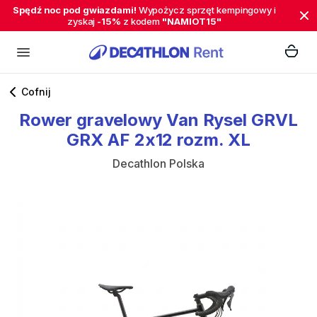
Spędź noc pod gwiazdami!
Wypożycz sprzęt kempingowy i
zyskaj
-15%
z kodem
"NAMIOT15"
Cofnij
Rower
gravelowy
Van
Rysel
GRVL
GRX
AF
2x12
rozm.
XL
Decathlon Polska