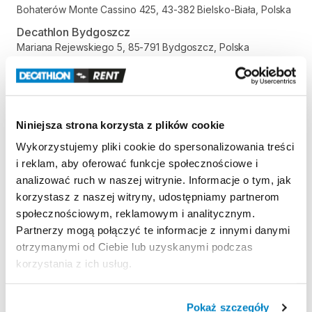
Bohaterów Monte Cassino 425, 43-382 Bielsko-Biała, Polska
Decathlon Bydgoszcz
Mariana Rejewskiego 5, 85-791 Bydgoszcz, Polska
Decathlon Bytom
Aleja Jana Nowaka-Jeziorańskiego 29, 41-923 Bytom, Polska
Decathlon Gdańsk Kartuska
Szczęśliwa 1, 80-176 Gdańsk, Polska
Niniejsza strona korzysta z plików cookie
Decathlon Gdańsk Przymorze
Wykorzystujemy pliki cookie do spersonalizowania treści
Obrońców Wybrzeża 1, 80-398 Gdańsk, Polska
i reklam, aby oferować funkcje społecznościowe i
analizować ruch w naszej witrynie. Informacje o tym, jak
Decathlon Gliwice
korzystasz z naszej witryny, udostępniamy partnerom
Aleja Jana Nowaka-Jeziorańskiego 7, 44-102 Gliwice, Polska
społecznościowym, reklamowym i analitycznym.
Decathlon Gniezno
Partnerzy mogą połączyć te informacje z innymi danymi
Gdańska 112, 62-200 Gniezno, Polska
otrzymanymi od Ciebie lub uzyskanymi podczas
Decathlon Inowrocław
korzystania z ich usług.
aleja Niepodległości 35, 88-100 Inowrocław, Polska
Decathlon Jelenia Góra
Pokaż szczegóły
Aleja Jana Pawła II 17, 58-500 Jelenia Góra, Polska