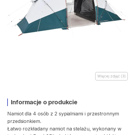
Więcej zdjęć
(
3
)
Informacje o produkcie
Namiot
dla
4
osób
z
2
sypialniami
i
przestronnym
przedsionkiem.
Łatwo
rozkładany
namiot
na
stelażu
​,​
wykonany
w