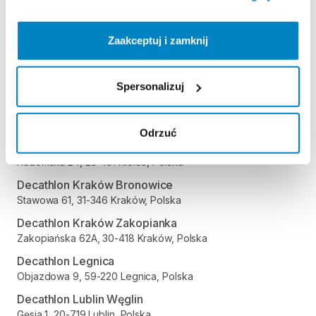
Decathlon Kalisz
Poznańska 80-86, 62-800 Kalisz, Polska
Zaakceptuj i zamknij
Decathlon Katowice Trzy Stawy
Alpejska 5, 40-507 Katowice, Polska
Spersonalizuj
Decathlon Katowice
Trasa Nikodema i Józefa Renców 30, 40-878 Katowice,
Polska
Odrzuć
Decathlon Kielce
Radomska 24, 25-451 Kielce, Polska
Decathlon Kraków Bronowice
Stawowa 61, 31-346 Kraków, Polska
Decathlon Kraków Zakopianka
Zakopiańska 62A, 30-418 Kraków, Polska
Decathlon Legnica
Objazdowa 9, 59-220 Legnica, Polska
Decathlon Lublin Węglin
Gęsia 1, 20-719 Lublin, Polska