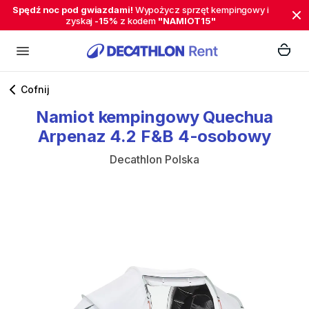
Spędź noc pod gwiazdami!
Wypożycz sprzęt kempingowy i
zyskaj
-15%
z kodem
"NAMIOT15"
Cofnij
Namiot
kempingowy
Quechua
Arpenaz
4.2
F&B
4-osobowy
Decathlon Polska