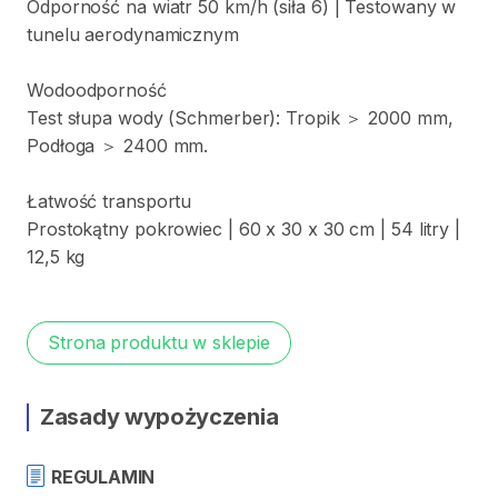
Odporność
na
wiatr
50
km
​/​
h
(siła
6)
|
Testowany
w
tunelu
aerodynamicznym
Wodoodporność
Test
słupa
wody
(Schmerber):
Tropik
＞
2000
mm
​,​
Podłoga
＞
2400
mm.
Łatwość
transportu
Prostokątny
pokrowiec
|
60
x
30
x
30
cm
|
54
litry
|
12
​,​
5
kg
Strona produktu w sklepie
Zasady wypożyczenia
REGULAMIN