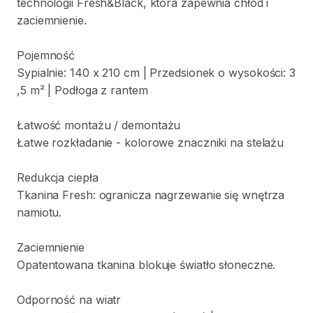
technologii
Fresh&Black
​,​
która
zapewnia
chłód
i
zaciemnienie.
Pojemność
Sypialnie:
140
x
210
cm
|
Przedsionek
o
wysokości:
3
,​
5
m²
|
Podłoga
z
rantem
Łatwość
montażu
​/​
demontażu
Łatwe
rozkładanie
-
kolorowe
znaczniki
na
stelażu
Redukcja
ciepła
Tkanina
Fresh:
ogranicza
nagrzewanie
się
wnętrza
namiotu.
Zaciemnienie
Opatentowana
tkanina
blokuje
światło
słoneczne.
Odporność
na
wiatr