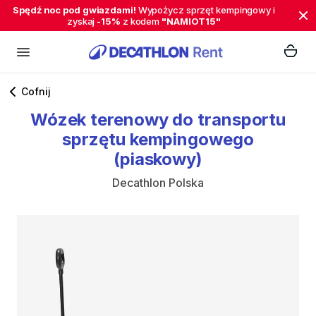
Spędź noc pod gwiazdami!
Wypożycz sprzęt kempingowy i
zyskaj
-15%
z kodem
"NAMIOT15"
Cofnij
Wózek
terenowy
do
transportu
sprzętu
kempingowego
(piaskowy)
Decathlon Polska