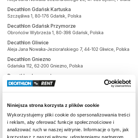
Decathlon Gdańsk Kartuska
Szczęśliwa 1, 80-176 Gdańsk, Polska
Decathlon Gdańsk Przymorze
Obrońców Wybrzeża 1, 80-398 Gdańsk, Polska
Decathlon Gliwice
Aleja Jana Nowaka-Jeziorańskiego 7, 44-102 Gliwice, Polska
Decathlon Gniezno
Gdańska 112, 62-200 Gniezno, Polska
Decathlon Inowrocław
aleja Niepodległości 35, 88-100 Inowrocław, Polska
Decathlon Jelenia Góra
Aleja Jana Pawła II 17, 58-500 Jelenia Góra, Polska
Niniejsza strona korzysta z plików cookie
Decathlon Kalisz
Wykorzystujemy pliki cookie do spersonalizowania treści
Poznańska 80-86, 62-800 Kalisz, Polska
i reklam, aby oferować funkcje społecznościowe i
Decathlon Katowice Trzy Stawy
analizować ruch w naszej witrynie. Informacje o tym, jak
Alpejska 5, 40-507 Katowice, Polska
korzystasz z naszej witryny, udostępniamy partnerom