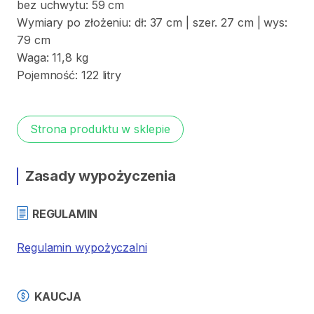
bez
uchwytu:
59
cm
Wymiary
po
złożeniu:
dł:
37
cm
|
szer.
27
cm
|
wys:
79
cm
Waga:
11
​,​
8
kg
Pojemność:
122
litry
Strona produktu w sklepie
Zasady wypożyczenia
REGULAMIN
Regulamin wypożyczalni
KAUCJA