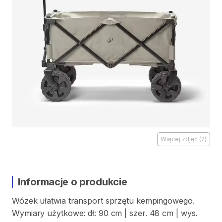
Więcej zdjęć
(
2
)
Informacje o produkcie
Wózek
ułatwia
transport
sprzętu
kempingowego.
Wymiary
użytkowe:
dł:
90
cm
|
szer.
48
cm
|
wys.