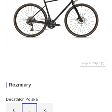
Więcej zdjęć
(
1
)
Rozmiary
Decathlon Polska
S
L
XL