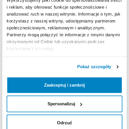
Wykorzystujemy pliki cookie do spersonalizowania treści
Decathlon Jelenia Góra
i reklam, aby oferować funkcje społecznościowe i
Aleja Jana Pawła II 17, 58-500 Jelenia Góra, Polska
analizować ruch w naszej witrynie. Informacje o tym, jak
Decathlon Kalisz
korzystasz z naszej witryny, udostępniamy partnerom
Poznańska 80-86, 62-800 Kalisz, Polska
społecznościowym, reklamowym i analitycznym.
Decathlon Katowice Trzy Stawy
Partnerzy mogą połączyć te informacje z innymi danymi
Alpejska 5, 40-507 Katowice, Polska
otrzymanymi od Ciebie lub uzyskanymi podczas
Decathlon Katowice
korzystania z ich usług.
Trasa Nikodema i Józefa Renców 30, 40-878 Katowice,
Polska
Pokaż szczegóły
Decathlon Kielce
Radomska 24, 25-451 Kielce, Polska
Decathlon Kraków Bronowice
Zaakceptuj i zamknij
Stawowa 61, 31-346 Kraków, Polska
Decathlon Kraków Zakopianka
Spersonalizuj
Zakopiańska 62A, 30-418 Kraków, Polska
Decathlon Legnica
Objazdowa 9, 59-220 Legnica, Polska
Odrzuć