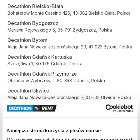
Decathlon Bielsko-Biała
Bohaterów Monte Cassino 425, 43-382 Bielsko-Biała, Polska
Decathlon Bydgoszcz
Mariana Rejewskiego 5, 85-791 Bydgoszcz, Polska
Decathlon Bytom
Aleja Jana Nowaka-Jeziorańskiego 29, 41-923 Bytom, Polska
Decathlon Gdańsk Kartuska
Szczęśliwa 1, 80-176 Gdańsk, Polska
Decathlon Gdańsk Przymorze
Obrońców Wybrzeża 1, 80-398 Gdańsk, Polska
Decathlon Gliwice
Aleja Jana Nowaka-Jeziorańskiego 7, 44-102 Gliwice, Polska
Decathlon Gniezno
Gdańska 112, 62-200 Gniezno, Polska
Decathlon Inowrocław
Niniejsza strona korzysta z plików cookie
aleja Niepodległości 35, 88-100 Inowrocław, Polska