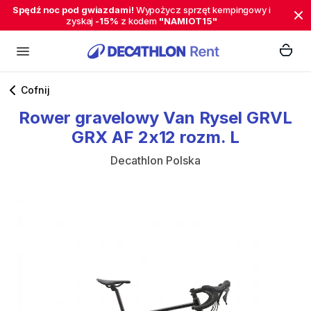
Spędź noc pod gwiazdami!
Wypożycz sprzęt kempingowy i
zyskaj
-15%
z kodem
"NAMIOT15"
Cofnij
Rower
gravelowy
Van
Rysel
GRVL
GRX
AF
2x12
rozm.
L
Decathlon Polska