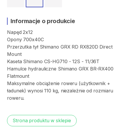
Informacje o produkcie
Napęd
2x12
Opony
700x40C
Przerzutka
tył
Shimano
GRX
RD
RX820D
Direct
Mount
Kaseta
Shimano
CS-HG710
-
12S
-
11
​/​
36T
Hamulce
hydrauliczne
Shimano
GRX
BR-RX400
Flatmount
Maksymalne
obciążenie
roweru
(użytkownik
+
ładunek)
wynosi
110
kg
​,​
niezależnie
od
rozmiaru
roweru.
Strona produktu w sklepie