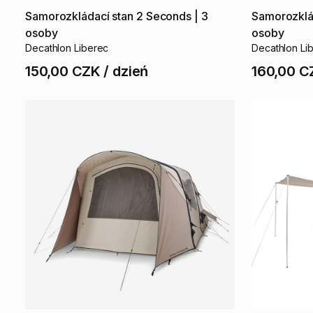
Samorozkládací
stan
2
Seconds
|
3
Samorozklá
osoby
osoby
Decathlon Liberec
Decathlon Li
150,00 CZK
/
dzień
160,00 C