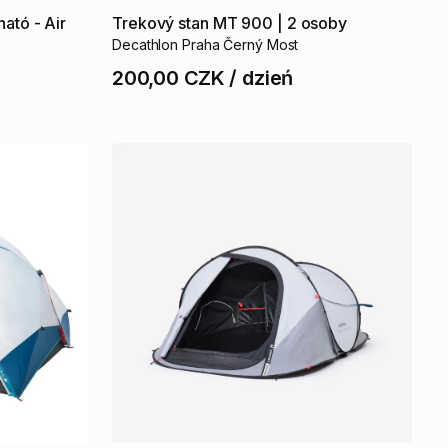
jható
-
Air
Trekový
stan
MT
900
|
2
osoby
Decathlon Praha Černý Most
200,00 CZK
/
dzień