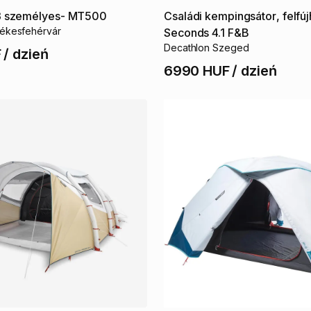
3
személyes-
MT500
Családi
kempingsátor
​,​
felfú
ékesfehérvár
Seconds
4.1
F&B
Decathlon Szeged
F
/
dzień
6990 HUF
/
dzień