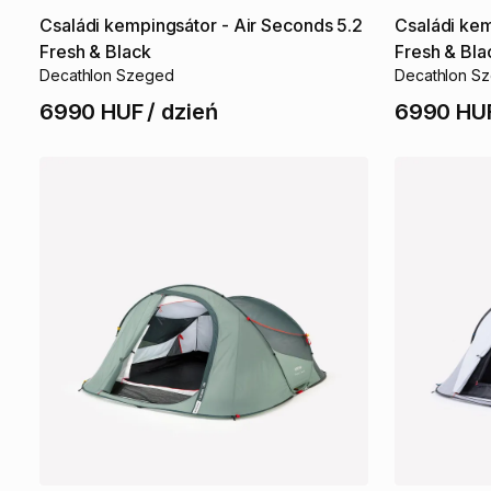
Családi
kempingsátor
-
Air
Seconds
5.2
Családi
kem
Fresh
&
Black
Fresh
&
Bla
Decathlon Szeged
Decathlon S
6990 HUF
/
dzień
6990 HU