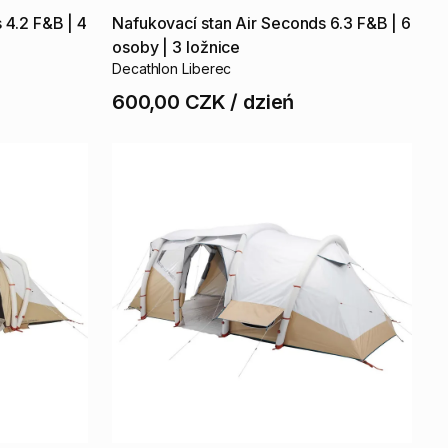
s
4.2
F&B
|
4
Nafukovací
stan
Air
Seconds
6.3
F&B
|
6
osoby
|
3
ložnice
Decathlon Liberec
600,00 CZK
/
dzień