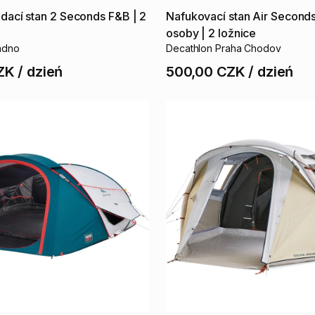
dací
stan
2
Seconds
F&B
|
2
Nafukovací
stan
Air
Second
osoby
|
2
ložnice
adno
Decathlon Praha Chodov
ZK
/
dzień
500,00 CZK
/
dzień