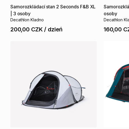
Samorozkládací
stan
2
Seconds
F&B
XL
Samorozklá
|
3
osoby
osoby
Decathlon Kladno
Decathlon Kl
200,00 CZK
/
dzień
160,00 C