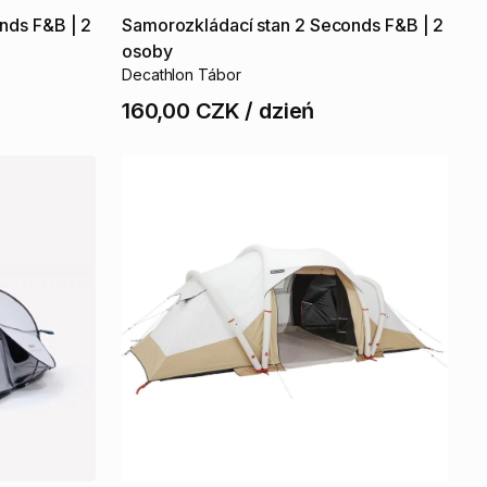
nds
F&B
|
2
Samorozkládací
stan
2
Seconds
F&B
|
2
osoby
Decathlon Tábor
160,00 CZK
/
dzień