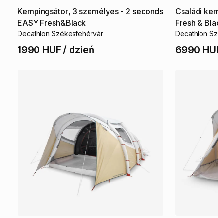
Kempingsátor
​,​
3
személyes
-
2
seconds
Családi
kem
EASY
Fresh&Black
Fresh
&
Bla
Decathlon Székesfehérvár
Decathlon Sz
1990 HUF
/
dzień
6990 HU