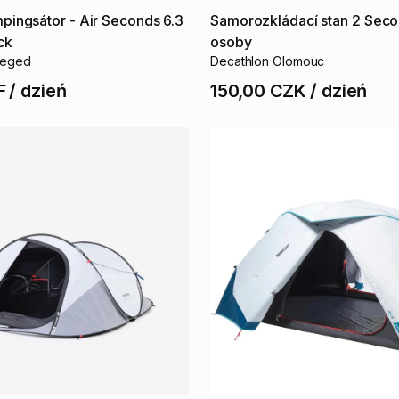
pingsátor
-
Air
Seconds
6.3
Samorozkládací
stan
2
Seco
ck
osoby
zeged
Decathlon Olomouc
F
/
dzień
150,00 CZK
/
dzień