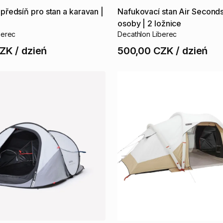
předsíň
pro
stan
a
karavan
|
Nafukovací
stan
Air
Second
osoby
|
2
ložnice
berec
Decathlon Liberec
CZK
/
dzień
500,00 CZK
/
dzień