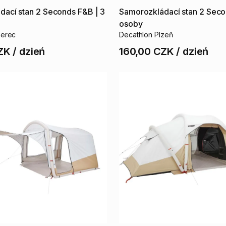
dací
stan
2
Seconds
F&B
|
3
Samorozkládací
stan
2
Seco
osoby
berec
Decathlon Plzeň
ZK
/
dzień
160,00 CZK
/
dzień