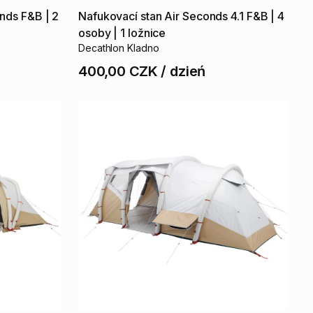
nds
F&B
|
2
Nafukovací
stan
Air
Seconds
4.1
F&B
|
4
osoby
|
1
ložnice
Decathlon Kladno
400,00 CZK
/
dzień