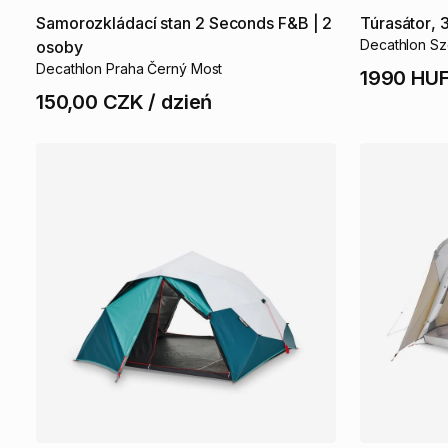
Samorozkládací
stan
2
Seconds
F&B
|
2
Túrasátor
​,​
Decathlon Sz
osoby
Decathlon Praha Černý Most
1990 HU
150,00 CZK
/
dzień