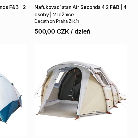
nds
F&B
|
2
Nafukovací
stan
Air
Seconds
4.2
F&B
|
4
osoby
|
2
ložnice
Decathlon Praha Zličín
500,00 CZK
/
dzień