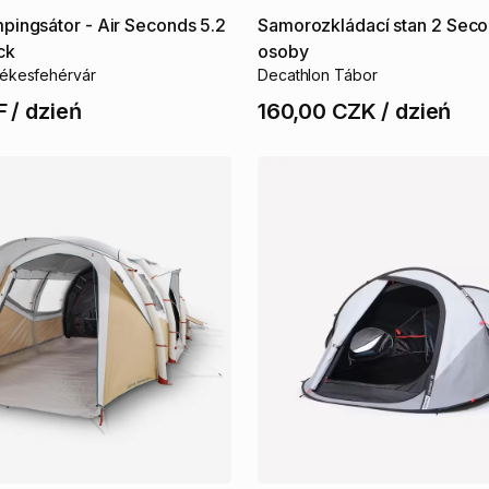
pingsátor
-
Air
Seconds
5.2
Samorozkládací
stan
2
Seco
ck
osoby
ékesfehérvár
Decathlon Tábor
F
/
dzień
160,00 CZK
/
dzień