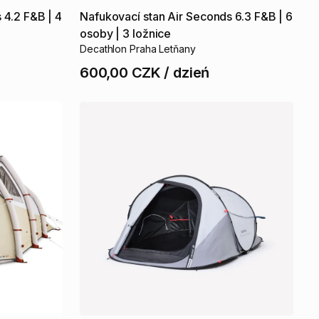
s
4.2
F&B
|
4
Nafukovací
stan
Air
Seconds
6.3
F&B
|
6
osoby
|
3
ložnice
Decathlon Praha Letňany
600,00 CZK
/
dzień