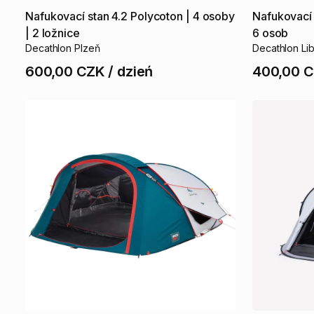
Nafukovací
stan
4.2
Polycoton
|
4
osoby
Nafukovací
|
2
ložnice
6
osob
Decathlon Plzeň
Decathlon Li
600,00 CZK
/
dzień
400,00 