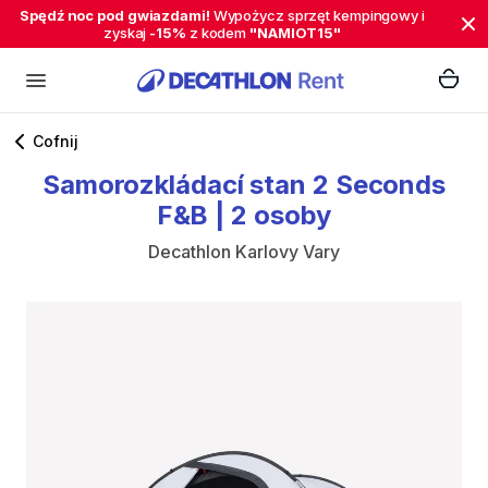
Spędź noc pod gwiazdami!
Wypożycz sprzęt kempingowy i
zyskaj
-15%
z kodem
"NAMIOT15"
Cofnij
Samorozkládací
stan
2
Seconds
F&B
|
2
osoby
Decathlon Karlovy Vary