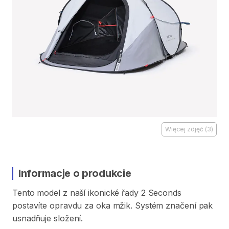
Więcej zdjęć
(
3
)
Informacje o produkcie
Tento
model
z
naší
ikonické
řady
2
Seconds
postavíte
opravdu
za
oka
mžik.
Systém
značení
pak
usnadňuje
složení.