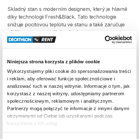
Skladný
stan
s
moderním
designem
​,​
který
je
hlavně
díky
technologii
Fresh&Black.
Tato
technologie
snižuje
pocitovou
teplotu
ve
stanu
a
také
zaručuje
větší
tmu
pro
optimální
spánek.
Strona produktu w sklepie
Niniejsza strona korzysta z plików cookie
Zasady wypożyczenia
Wykorzystujemy pliki cookie do spersonalizowania treści
i reklam, aby oferować funkcje społecznościowe i
REGULAMIN
analizować ruch w naszej witrynie. Informacje o tym, jak
korzystasz z naszej witryny, udostępniamy partnerom
Regulamin wypożyczalni
społecznościowym, reklamowym i analitycznym.
Partnerzy mogą połączyć te informacje z innymi danymi
otrzymanymi od Ciebie lub uzyskanymi podczas
KAUCJA
korzystania z ich usług.
Pro vypůjčení produktu není vyžadována vratná či