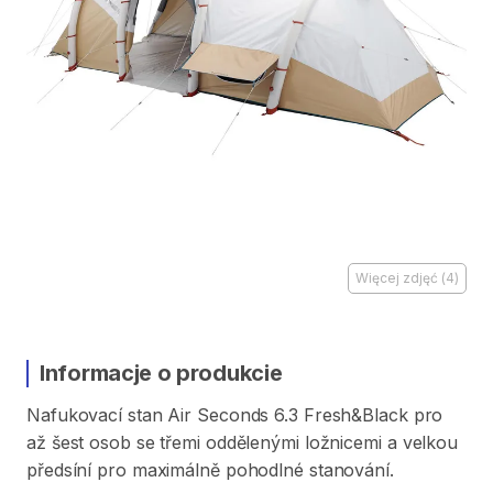
Więcej zdjęć
(
4
)
Informacje o produkcie
Nafukovací
stan
Air
Seconds
6.3
Fresh&Black
pro
až
šest
osob
se
třemi
oddělenými
ložnicemi
a
velkou
předsíní
pro
maximálně
pohodlné
stanování.