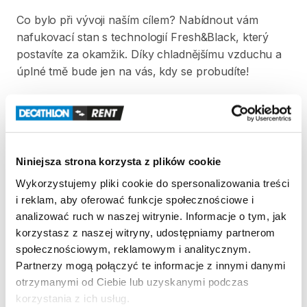
Co
bylo
při
vývoji
naším
cílem?
Nabídnout
vám
nafukovací
stan
s
technologií
Fresh&Black​
​,​
který
postavíte
za
okamžik.
Díky
chladnějšímu
vzduchu
a
úplné
tmě
bude
jen
na
vás​
​,​
kdy
se
probudíte!
V
ceně
výpůjčky
stanu
je
zahrnuta
ruční
pumpa.
Pumpa
není
součástí
přepravního
obalu.
Strona produktu w sklepie
Niniejsza strona korzysta z plików cookie
Wykorzystujemy pliki cookie do spersonalizowania treści
i reklam, aby oferować funkcje społecznościowe i
Zasady wypożyczenia
analizować ruch w naszej witrynie. Informacje o tym, jak
korzystasz z naszej witryny, udostępniamy partnerom
REGULAMIN
społecznościowym, reklamowym i analitycznym.
Partnerzy mogą połączyć te informacje z innymi danymi
Regulamin wypożyczalni
otrzymanymi od Ciebie lub uzyskanymi podczas
korzystania z ich usług.