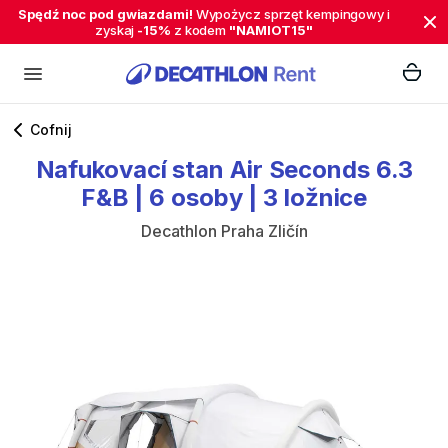
Spędź noc pod gwiazdami!
Wypożycz sprzęt kempingowy i
zyskaj
-15%
z kodem
"NAMIOT15"
Cofnij
Nafukovací
stan
Air
Seconds
6.3
F&B
|
6
osoby
|
3
ložnice
Decathlon Praha Zličín