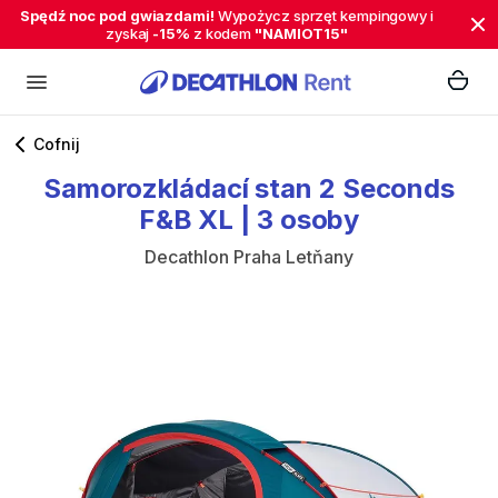
Spędź noc pod gwiazdami!
Wypożycz sprzęt kempingowy i
zyskaj
-15%
z kodem
"NAMIOT15"
Cofnij
Samorozkládací
stan
2
Seconds
F&B
XL
|
3
osoby
Decathlon Praha Letňany