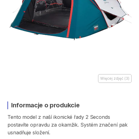
Więcej zdjęć
(
3
)
Informacje o produkcie
Tento
model
z
naší
ikonické
řady
2
Seconds
postavíte
opravdu
za
okamžik.
Systém
značení
pak
usnadňuje
složení.