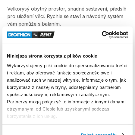
Velkorysý
obytný
prostor​​
​,​
snadné
sestavení​​
​,​
předsíň
pro
uložení
věcí.
Rychle
se
staví
a
návodný
systém
vám
pomůže
s
balením.
Strona produktu w sklepie
Niniejsza strona korzysta z plików cookie
Zasady wypożyczenia
Wykorzystujemy pliki cookie do spersonalizowania treści
i reklam, aby oferować funkcje społecznościowe i
REGULAMIN
analizować ruch w naszej witrynie. Informacje o tym, jak
korzystasz z naszej witryny, udostępniamy partnerom
Regulamin wypożyczalni
społecznościowym, reklamowym i analitycznym.
Partnerzy mogą połączyć te informacje z innymi danymi
otrzymanymi od Ciebie lub uzyskanymi podczas
KAUCJA
korzystania z ich usług.
Pro vypůjčení produktu není vyžadována vratná či
jiná záloha. Za vypůjčení zaplatíte předem online
Pokaż szczegóły