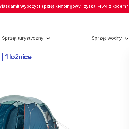
wiazdami!
Wypożycz sprzęt kempingowy i zyskaj
-15%
z kodem
Sprzęt turystyczny
Sprzęt wodny
|
1
ložnice