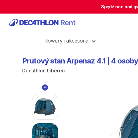
Spędź noc pod g
Cofnij
Rowery i akcesoria
Prutový
stan
Arpenaz
4.1
|
4
osoby
Decathlon Liberec