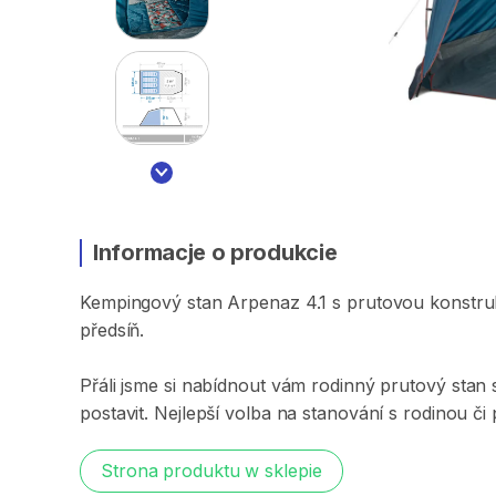
Informacje o produkcie
Kempingový
stan
Arpenaz
4.1
s
prutovou
konstru
předsíň.
Přáli
jsme
si
nabídnout
vám
rodinný
prutový
stan
postavit.
Nejlepší
volba
na
stanování
s
rodinou
či
Strona produktu w sklepie