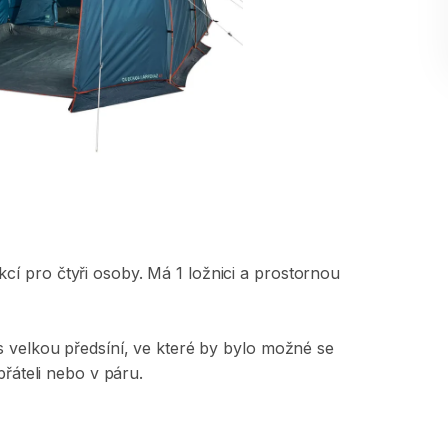
kcí
pro
čtyři
osoby.
Má
1
ložnici
a
prostornou
s
velkou
předsíní
​,​
ve
které
by
bylo
možné
se
přáteli
nebo
v
páru.