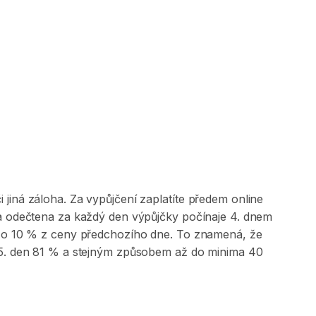
jiná záloha. Za vypůjčení zaplatíte předem online
 a odečtena za každý den výpůjčky počínaje 4. dnem
na o 10 % z ceny předchozího dne. To znamená, že
, 5. den 81 % a stejným způsobem až do minima 40