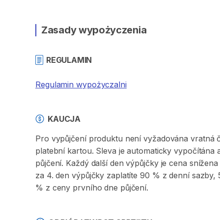
Zasady wypożyczenia
REGULAMIN
Regulamin wypożyczalni
KAUCJA
Pro vypůjčení produktu není vyžadována vratná či 
platební kartou. Sleva je automaticky vypočítána
půjčení. Každý další den výpůjčky je cena sníže
za 4. den výpůjčky zaplatíte 90 % z denní sazby
% z ceny prvního dne půjčení.