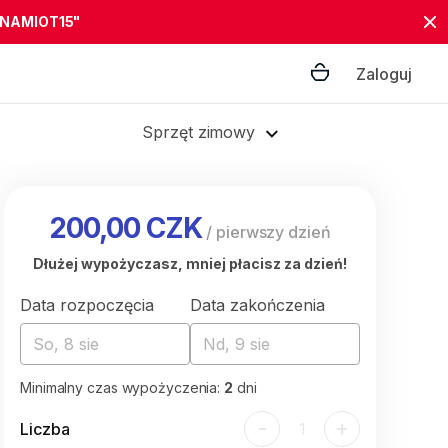
"NAMIOT15"
Zaloguj
Sprzęt zimowy
200,00 CZK
/
pierwszy dzień
Dłużej wypożyczasz, mniej płacisz za dzień!
Data rozpoczęcia
Data zakończenia
So, 8 sie
Nd, 9 sie
Minimalny czas wypożyczenia:
2
dni
-
+
Liczba
1