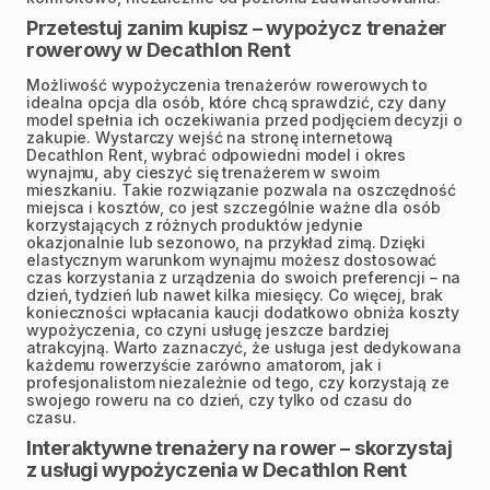
Przetestuj zanim kupisz – wypożycz trenażer
rowerowy w Decathlon Rent
Możliwość wypożyczenia trenażerów rowerowych to
idealna opcja dla osób, które chcą sprawdzić, czy dany
model spełnia ich oczekiwania przed podjęciem decyzji o
zakupie. Wystarczy wejść na stronę internetową
Decathlon Rent, wybrać odpowiedni model i okres
wynajmu, aby cieszyć się trenażerem w swoim
mieszkaniu. Takie rozwiązanie pozwala na oszczędność
miejsca i kosztów, co jest szczególnie ważne dla osób
korzystających z różnych produktów jedynie
okazjonalnie lub sezonowo, na przykład zimą. Dzięki
elastycznym warunkom wynajmu możesz dostosować
czas korzystania z urządzenia do swoich preferencji – na
dzień, tydzień lub nawet kilka miesięcy. Co więcej, brak
konieczności wpłacania kaucji dodatkowo obniża koszty
wypożyczenia, co czyni usługę jeszcze bardziej
atrakcyjną. Warto zaznaczyć, że usługa jest dedykowana
każdemu rowerzyście zarówno amatorom, jak i
profesjonalistom niezależnie od tego, czy korzystają ze
swojego roweru na co dzień, czy tylko od czasu do
czasu.
Interaktywne trenażery na rower – skorzystaj
z usługi wypożyczenia w Decathlon Rent