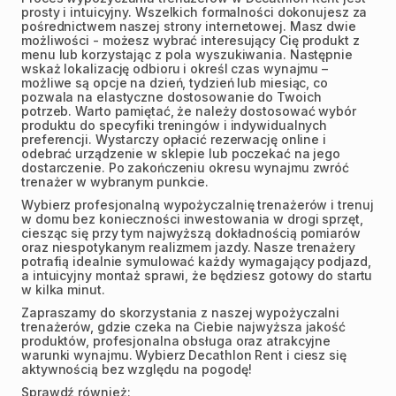
prosty i intuicyjny. Wszelkich formalności dokonujesz za
pośrednictwem naszej strony internetowej. Masz dwie
możliwości - możesz wybrać interesujący Cię produkt z
menu lub korzystając z pola wyszukiwania. Następnie
wskaż lokalizację odbioru i określ czas wynajmu –
możliwe są opcje na dzień, tydzień lub miesiąc, co
pozwala na elastyczne dostosowanie do Twoich
potrzeb. Warto pamiętać, że należy dostosować wybór
produktu do specyfiki treningów i indywidualnych
preferencji. Wystarczy opłacić rezerwację online i
odebrać urządzenie w sklepie lub poczekać na jego
dostarczenie. Po zakończeniu okresu wynajmu zwróć
trenażer w wybranym punkcie.
Wybierz profesjonalną wypożyczalnię trenażerów i trenuj
w domu bez konieczności inwestowania w drogi sprzęt,
ciesząc się przy tym najwyższą dokładnością pomiarów
oraz niespotykanym realizmem jazdy. Nasze trenażery
potrafią idealnie symulować każdy wymagający podjazd,
a intuicyjny montaż sprawi, że będziesz gotowy do startu
w kilka minut.
Zapraszamy do skorzystania z naszej wypożyczalni
trenażerów, gdzie czeka na Ciebie najwyższa jakość
produktów, profesjonalna obsługa oraz atrakcyjne
warunki wynajmu. Wybierz Decathlon Rent i ciesz się
aktywnością bez względu na pogodę!
Sprawdź również: