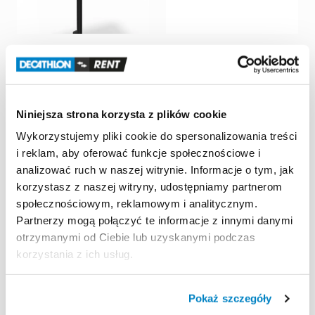
Trenażeria
Trenażeria
Biurko
pod
tablet
i
laptop
Smart
bike
​/​
trenażer
BH
do
trenażera
-
KOM
Fitness
Exercycle+
Cycling
105,00 zł
/
dzień
10,00 zł
/
dzień
Niniejsza strona korzysta z plików cookie
Wykorzystujemy pliki cookie do spersonalizowania treści
i reklam, aby oferować funkcje społecznościowe i
analizować ruch w naszej witrynie. Informacje o tym, jak
korzystasz z naszej witryny, udostępniamy partnerom
społecznościowym, reklamowym i analitycznym.
Partnerzy mogą połączyć te informacje z innymi danymi
otrzymanymi od Ciebie lub uzyskanymi podczas
korzystania z ich usług.
Trenażeria
Trenażeria
Pokaż szczegóły
Trenażer
rowerowy
ELITE
Trenażer
rowerowy