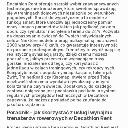
Decathlon Rent oferuje szeroki wybór zaawansowanych
technologicznie trenażerów, które świetnie sprawdzają
się w treningach domowych niezależnie od warunków
pogodowych. Sprzęt do wypożyczenia to modele z
funkcją smart, które umożliwiają jednoczesny pomiar
mocy i innych parametrów takich jak prędkość, poziom
oporu czy symulator nachylenia terenu do 24%. Pozwala
na dopasowanie ćwiczeń do Twoich indywidualnych
celów. Niektóre modele oferują maksymalną moc nawet
2300 watów przy 40 km/h, co gwarantuje intensywność
na poziomie profesjonalnym. Trenażery te wyróżniają się
realistyczną symulacją jazdy, dzięki czemu możesz
poczuć się, jakbyś przemierzał wymagające trasy
górskie, niezależnie od tego, czy korzystasz z
jednośladu w celach treningowych, czy rekreacyjnych.
Kompatybilność z popularnymi aplikacjami, takimi jak
Zwift, TrainerRoad czy Kinomap, otwiera przed Tobą
możliwość śledzenia wyników i rywalizacji z innymi
kolarzami na całym świecie. Dodatkowo, do każdego
zestawu dołączona jest podstawka pod koło, a system
regularnych przeglądów technicznych w Decathlon
zapewnia, że możesz posiadać pełne zaufanie do
jakości urządzenia.
Poradnik – jak skorzystać z usługi wynajmu
trenażerów rowerowych w Decathlon Rent
Proces wypożyczania trenażerów w Decathlon Rent jest