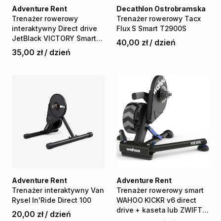
Adventure Rent
Decathlon Ostrobramska
Trenażer
rowerowy
Trenażer
rowerowy
Tacx
interaktywny
Direct
drive
Flux
S
Smart
T2900S
JetBlack
VICTORY
Smart
40,00 zł
/
dzień
Trainer
ZWIFT
COG
35,00 zł
/
dzień
Adventure Rent
Adventure Rent
Trenażer
interaktywny
Van
Trenażer
rowerowy
smart
Rysel
In'Ride
Direct
100
WAHOO
KICKR
v6
direct
drive
+
kaseta
lub
ZWIFT
20,00 zł
/
dzień
COG
V2