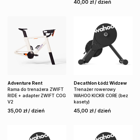
40,00 zł
/
dzień
Adventure Rent
Decathlon Łódź Widzew
Rama
do
trenażera
ZWIFT
Trenażer
rowerowy
RIDE
+
adapter
ZWIFT
COG
WAHOO
KICKR
CORE
(bez
V2
kasety)
35,00 zł
/
dzień
45,00 zł
/
dzień