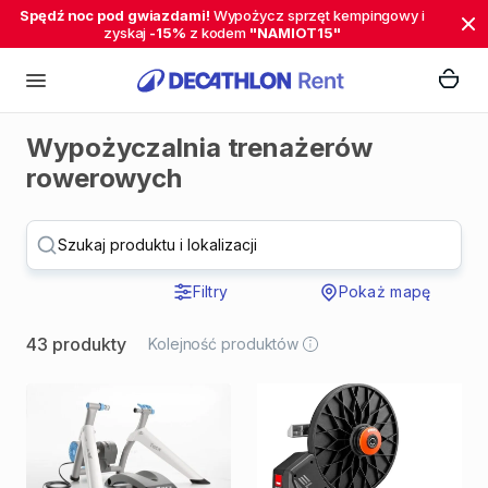
Spędź noc pod gwiazdami!
Wypożycz sprzęt kempingowy i
zyskaj
-15%
z kodem
"NAMIOT15"
Wypożyczalnia trenażerów
rowerowych
Szukaj produktu i lokalizacji
Filtry
Pokaż mapę
43 produkty
Kolejność produktów