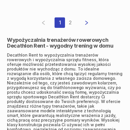
1
2
Wypożyczalnia trenażerów rowerowych
Decathlon Rent - wygodny trening w domu
Decathlon Rent to wypożyczalnia trenażerów
rowerowych i wypożyczalnia sprzętu fitness, która
oferuje możliwość przetestowania wysokiej jakości
produktów nie wychodząc z domu. To idealne
rozwiązanie dla osób, które chcą łączyć regularny trening
z wygodą korzystania z własnego zacisza domowego.
Niezależnie od tego, czy jesteś zawodowym kolarzem,
przygotowujesz się do triathlonowego wyzwania, czy po
prostu chcesz udoskonalić swoją formę, wypożyczalnia
sprzętu sportowego Decathlon Rent dostarczy Ci
produkty dostosowane do Twoich preferencji. W ofercie
znajdziesz różne typy trenażerów, takie jak
zaawansowane modele interaktywne z technologią
smart, które gwarantują realistyczne wrażenia z jazdy,
cichą pracę oraz precyzyjne pomiary wyników. Wysokiej
klasy konstrukcja pozwala Ci używać ich w pełni
komfortowo, niezależnie od poziomu zaawansowania.