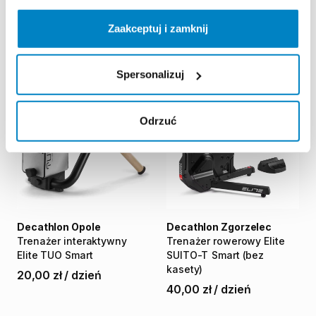
Direto
XR-T
(bez
kasety)
CYCPLUS
T2
(kaseta
Shimano
11
rzędowa)
Zaakceptuj i zamknij
45,00 zł
/
dzień
50,00 zł
/
dzień
Spersonalizuj
Odrzuć
Decathlon Opole
Decathlon Zgorzelec
Trenażer
interaktywny
Trenażer
rowerowy
Elite
Elite
TUO
Smart
SUITO-T
Smart
(bez
kasety)
20,00 zł
/
dzień
40,00 zł
/
dzień