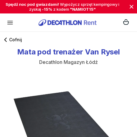
Spędź noc pod gwiazdami!
Wypożycz sprzęt kempingowy i
zyskaj
-15%
z kodem
"NAMIOT15"
Cofnij
Mata
pod
trenażer
Van
Rysel
Decathlon Magazyn Łódź