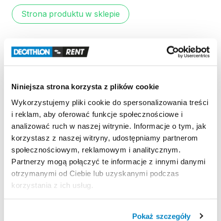
Strona produktu w sklepie
Zasady wypożyczenia
REGULAMIN
Niniejsza strona korzysta z plików cookie
Regulamin wypożyczalni
Wykorzystujemy pliki cookie do spersonalizowania treści
i reklam, aby oferować funkcje społecznościowe i
analizować ruch w naszej witrynie. Informacje o tym, jak
KAUCJA
korzystasz z naszej witryny, udostępniamy partnerom
społecznościowym, reklamowym i analitycznym.
Nie pobieramy kaucji.
Partnerzy mogą połączyć te informacje z innymi danymi
otrzymanymi od Ciebie lub uzyskanymi podczas
ODBIÓR I ZWROT SPRZĘTU
korzystania z ich usług.
Poniedziałek: 8:00 - 20:00
Wtorek: 8:00 - 20:00
Pokaż szczegóły