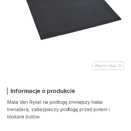
Więcej zdjęć
(
2
)
Informacje o produkcie
Mata
Van
Rysel
na
podłogę
zmniejszy
hałas
trenażera
​,​
zabezpieczy
podłogę
przed
potem
i
blokami
butów.