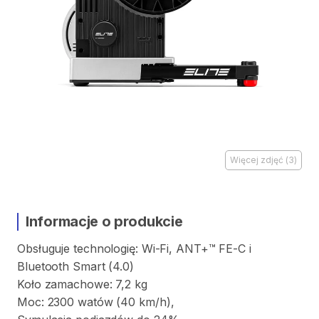
Więcej zdjęć
(
3
)
Informacje o produkcie
Obsługuje
technologię:
Wi-Fi
​,​
ANT+™
FE-C
i
Bluetooth
Smart
(4.0)
Koło
zamachowe:
7
​,​
2
kg
Moc:
2300
watów
(40
km​
​/​
​h)​
​,​