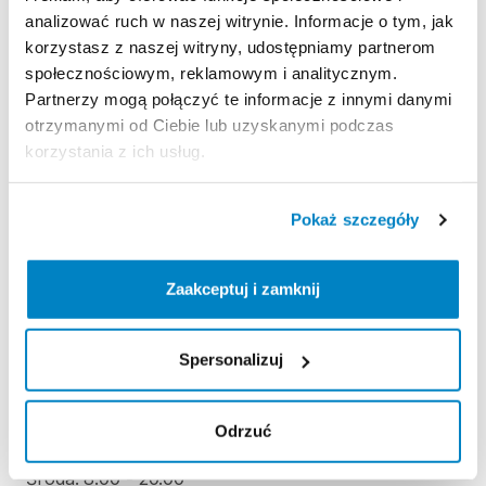
Strona produktu w sklepie
analizować ruch w naszej witrynie. Informacje o tym, jak
korzystasz z naszej witryny, udostępniamy partnerom
społecznościowym, reklamowym i analitycznym.
Zasady wypożyczenia
Partnerzy mogą połączyć te informacje z innymi danymi
otrzymanymi od Ciebie lub uzyskanymi podczas
REGULAMIN
korzystania z ich usług.
Regulamin wypożyczalni
Pokaż szczegóły
KAUCJA
Zaakceptuj i zamknij
Nie pobieramy kaucji.
Spersonalizuj
ODBIÓR I ZWROT SPRZĘTU
Poniedziałek: 8:00 - 20:00
Odrzuć
Wtorek: 8:00 - 20:00
Środa: 8:00 - 20:00