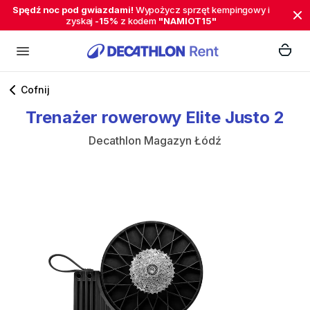
Spędź noc pod gwiazdami!
Wypożycz sprzęt kempingowy i
zyskaj
-15%
z kodem
"NAMIOT15"
Cofnij
Trenażer
rowerowy
Elite
Justo
2
Decathlon Magazyn Łódź