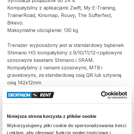
Symulacja
podjazdów
do
24%
Kompatybilny
z
aplikacjami:
Zwift​
​,​
My
E-Training​
​,​
TrainerRoad​
​,​
Kinomap​
​,​
Rouvy​
​,​
The
Sufferfest​
​,​
Bikevo.
Maksymalne
obciążenie:
130
kg
Trenażer
wyposażony
jest
w
standardowy
bębenek
Shimano
HG
kompatybilny
z
9
​/​
10
​/​
11
​/​
12-rzędowymi
szosowymi
kasetami
Shimano
i
SRAM.
Kompatybilny
z
ramami
szosowymi
​,​
MTB
i
gravelowymi
​,​
ze
standardową
osią
QR
lub
sztywną
osią
142x12mm
W
komplecie
z
trenażerem:
-
kaseta
Shimano
12-rzędowa
-
podstawka
pod
koło​
Niniejsza strona korzysta z plików cookie
Wykorzystujemy pliki cookie do spersonalizowania treści
i reklam, aby oferować funkcje społecznościowe i