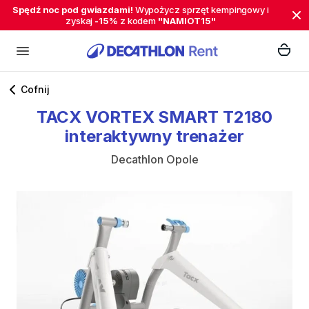
Spędź noc pod gwiazdami!
Wypożycz sprzęt kempingowy i
zyskaj
-15%
z kodem
"NAMIOT15"
Cofnij
TACX
VORTEX
SMART
T2180
interaktywny
trenażer
Decathlon Opole