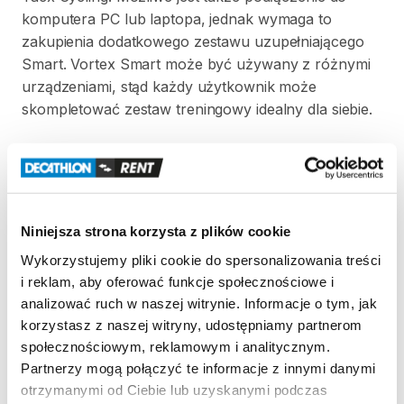
komputera
PC
lub
laptopa
​,​
jednak
wymaga
to
zakupienia
dodatkowego
zestawu
uzupełniającego
Smart.
Vortex
Smart
może
być
używany
z
różnymi
urządzeniami
​,​
stąd
każdy
użytkownik
może
skompletować
zestaw
treningowy
idealny
dla
siebie.
Zasady wypożyczenia
REGULAMIN
Niniejsza strona korzysta z plików cookie
Regulamin wypożyczalni
Wykorzystujemy pliki cookie do spersonalizowania treści
i reklam, aby oferować funkcje społecznościowe i
analizować ruch w naszej witrynie. Informacje o tym, jak
KAUCJA
korzystasz z naszej witryny, udostępniamy partnerom
społecznościowym, reklamowym i analitycznym.
Nie pobieramy kaucji za wypożyczenie tego
Partnerzy mogą połączyć te informacje z innymi danymi
produktu
otrzymanymi od Ciebie lub uzyskanymi podczas