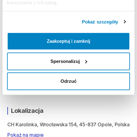
korzystania z ich usług.
ODBIÓR I ZWROT SPRZĘTU
Pokaż szczegóły
Poniedziałek: 9:00 - 21:00
Wtorek: 9:00 - 21:00
Środa: 9:00 - 21:00
Zaakceptuj i zamknij
Czwartek: 9:00 - 21:00
Piątek: 9:00 - 21:00
Spersonalizuj
Sobota: 9:00 - 21:00
Niedziela handlowa: 10:00 - 20:00
Odrzuć
Możliwość odbioru i zwrotu produktu w godzinach
otwarcia sklepu.
Lokalizacja
CH Karolinka, Wrocławska 154, 45-837 Opole, Polska
Pokaż na mapie