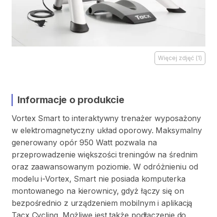
Więcej zdjęć
(
1
)
Informacje o produkcie
Vortex
Smart
to
interaktywny
trenażer
wyposażony
w
elektromagnetyczny
układ
oporowy.
Maksymalny
generowany
opór
950
Watt
pozwala
na
przeprowadzenie
większości
treningów
na
średnim
oraz
zaawansowanym
poziomie.
W
odróżnieniu
od
modelu
i-Vortex
​,​
Smart
nie
posiada
komputerka
montowanego
na
kierownicy
​,​
gdyż
łączy
się
on
bezpośrednio
z
urządzeniem
mobilnym
i
aplikacją
Tacx
Cycling.
Możliwe
jest
także
podłączenie
do