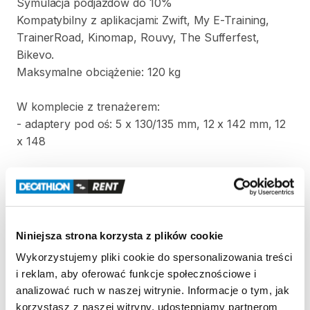
Symulacja
podjazdów
do
10%
Kompatybilny
z
aplikacjami:
Zwift​
​,​
My
E-Training​
​,​
TrainerRoad​
​,​
Kinomap​
​,​
Rouvy​
​,​
The
Sufferfest​
​,​
Bikevo.
Maksymalne
obciążenie:
120
kg
W
komplecie
z
trenażerem:
-
adaptery
pod
oś:
5
x
130
​/​
135
mm
​,​
12
x
142
mm
​,​
12
x
148
Strona produktu w sklepie
Niniejsza strona korzysta z plików cookie
Zasady wypożyczenia
Wykorzystujemy pliki cookie do spersonalizowania treści
i reklam, aby oferować funkcje społecznościowe i
REGULAMIN
analizować ruch w naszej witrynie. Informacje o tym, jak
korzystasz z naszej witryny, udostępniamy partnerom