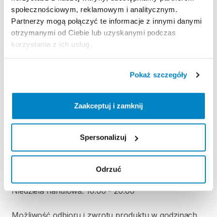
Regulamin wypożyczalni
społecznościowym, reklamowym i analitycznym.
Partnerzy mogą połączyć te informacje z innymi danymi
otrzymanymi od Ciebie lub uzyskanymi podczas
KAUCJA
korzystania z ich usług.
Nie pobieramy kaucji za wypożyczenie tego
produktu
Pokaż szczegóły
ODBIÓR I ZWROT SPRZĘTU
Zaakceptuj i zamknij
Poniedziałek: 9:00 - 21:00
Wtorek: 9:00 - 21:00
Spersonalizuj
Środa: 9:00 - 21:00
Czwartek: 9:00 - 21:00
Piątek: 9:00 - 21:00
Odrzuć
Sobota: 9:00 - 21:00
Niedziela handlowa: 10:00 - 20:00
Możliwość odbioru i zwrotu produktu w godzinach