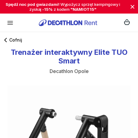
Spędź noc pod gwiazdami!
Wypożycz sprzęt kempingowy i
zyskaj
-15%
z kodem
"NAMIOT15"
Cofnij
Trenażer
interaktywny
Elite
TUO
Smart
Decathlon Opole