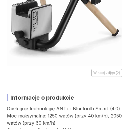
Więcej zdjęć
(
2
)
Informacje o produkcie
Obsługuje
technologię
ANT+
i
Bluetooth
Smart
(4.0)
Moc
maksymalna:
1250
watów
(przy
40
km
​/​
h)
​,​
2050
watów
(przy
60
km
​/​
h)