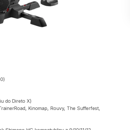
.0)
iu
do
Direto
X)
TrainerRoad
​,​
Kinomap
​,​
Rouvy
​,​
The
Sufferfest
​,​