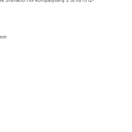
ek
Shimano
HG
kompatybilny
z
9
​/​
10
​/​
11
​/​
12-
.
mm