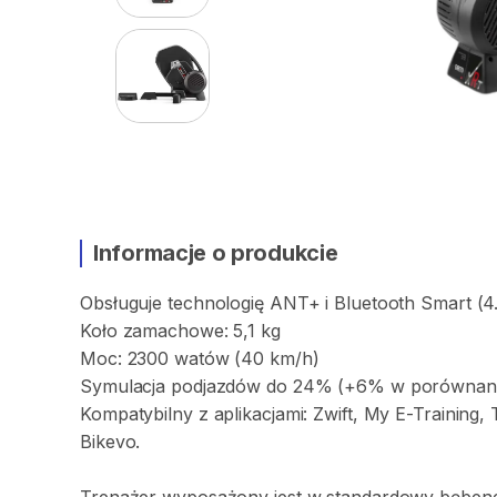
Informacje o produkcie
Obsługuje
technologię
ANT+
i
Bluetooth
Smart
(4
Koło
zamachowe:
5
​,​
1
kg
Moc:
2300
watów
(40
km
​/​
h)
Symulacja
podjazdów
do
24%
(+6%
w
porównan
Kompatybilny
z
aplikacjami:
Zwift
​,​
My
E-Training
​,​
Bikevo.