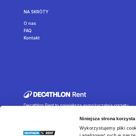
NA SKRÓTY
O nas
FAQ
Kontakt
Decathlon Rent to największa wypożyczalnia sprzętu
sportowego działająca na terenie całej Polski. Oferujem
wynajem rowerów, sprzętu turystycznego, sprzętu do
Niniejsza strona korzysta
sportów wodnych i wielu innych. U nas każdy znajdzie c
Wykorzystujemy pliki cook
dla siebie.
i analizować ruch w naszej