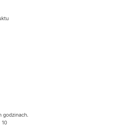
uktu
h godzinach.
 10