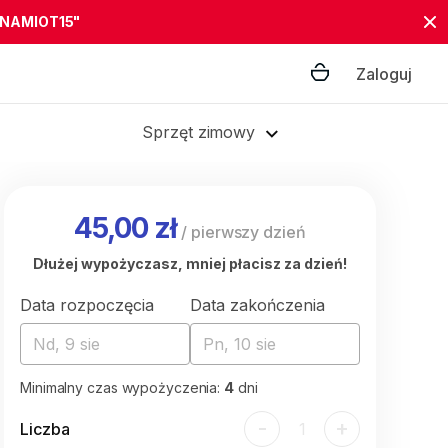
"NAMIOT15"
Zaloguj
Sprzęt zimowy
45,00 zł
/
pierwszy dzień
Dłużej wypożyczasz, mniej płacisz za dzień!
Data rozpoczęcia
Data zakończenia
Nd, 9 sie
Pn, 10 sie
Minimalny czas wypożyczenia:
4
dni
-
+
Liczba
1