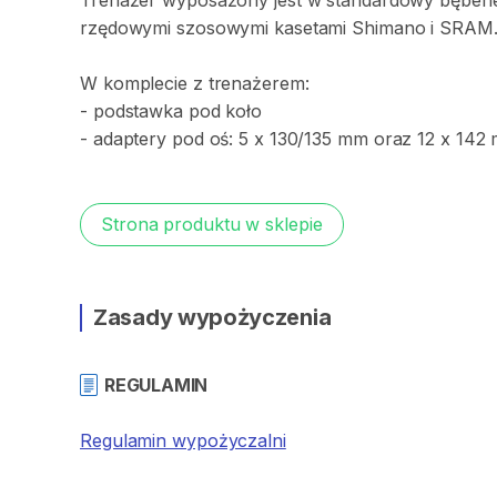
Trenażer
wyposażony
jest
w
standardowy
bęben
rzędowymi
szosowymi
kasetami
Shimano
i
SRAM
W
komplecie
z
trenażerem:
-
podstawka
pod
koło
-
adaptery
pod
oś:
5
x
130
​/​
135
mm
oraz
12
x
142
Strona produktu w sklepie
Zasady wypożyczenia
REGULAMIN
Regulamin wypożyczalni