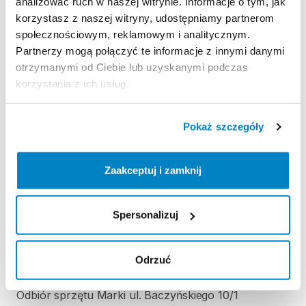
analizować ruch w naszej witrynie. Informacje o tym, jak
Ten sprzęt sportowy wypożyczany jest przez
korzystasz z naszej witryny, udostępniamy partnerom
wypożyczalnię partnerską. Zapoznaj się z jej
społecznościowym, reklamowym i analitycznym.
regulaminem wypożyczeń.
Partnerzy mogą połączyć te informacje z innymi danymi
Regulamin wypożyczalni
otrzymanymi od Ciebie lub uzyskanymi podczas
korzystania z ich usług.
KAUCJA
Pokaż szczegóły
Nie pobieramy kaucji za wypożyczenie tego
produktu.
Zaakceptuj i zamknij
ODBIÓR I ZWROT SPRZĘTU
Spersonalizuj
Każdorazowo do ustalenia z wynajmującym (duża
elastyczność tj. wczesne godziny poranne, późne
Odrzuć
godziny wieczorne, weekendy oraz możliwość
dowozu na terenie Warszawy w cenie 50 zł/dojazd)
Odbiór sprzętu Marki ul. Baczyńskiego 10/1