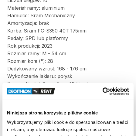
Liczba
biegów:
10
Materiał
ramy:
aluminium
Hamulce:
Sram
Mechaniczny
Amortyzacja:
brak
Korba:
Sram
FC-S350
40T
175mm
Pedały:
SPD
lub
platformy
Rok
produkcji:
2023
Rozmiar
ramy:
M
-
54
cm
Rozmiar
koła
("):
28
Dedykowany
wzrost:
168
-
176
cm
Wykończenie
lakieru:
połysk
Przerzutka
tył:
Sram
Apex
10
biegów
Widelec:
carbon
Zasady wypożyczenia
Niniejsza strona korzysta z plików cookie
Wykorzystujemy pliki cookie do spersonalizowania treści
REGULAMIN
i reklam, aby oferować funkcje społecznościowe i