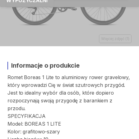
WYPOŻYCZALNI
Więcej zdjęć
(
1
)
Informacje o produkcie
Romet
Boreas
1
Lite
to
aluminiowy
rower
gravelowy
​,​
który
wprowadzi
Cię
w
świat
szutrowych
przygód.
Jest
to
idealny
wybór
dla
osób
​,​
które
dopiero
rozpoczynają
swoją
przygodę
z
barankiem
z
przodu.
SPECYFIKACJA
Model:
BOREAS
1
LITE
Kolor:
grafitowo-szary