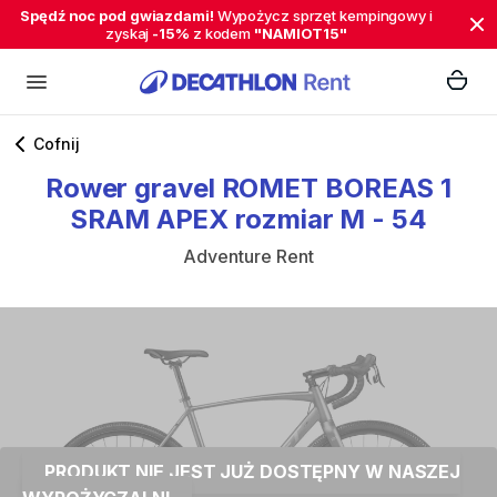
Spędź noc pod gwiazdami!
Wypożycz sprzęt kempingowy i
zyskaj
-15%
z kodem
"NAMIOT15"
Cofnij
Rower
gravel
ROMET
BOREAS
1
SRAM
APEX
rozmiar
M
-
54
Adventure Rent
PRODUKT NIE JEST JUŻ DOSTĘPNY W NASZEJ