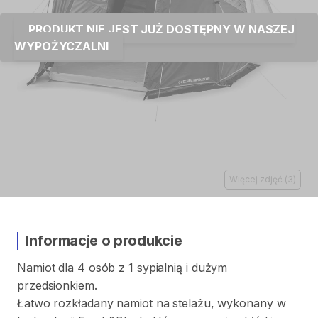
PRODUKT NIE JEST JUŻ DOSTĘPNY W NASZEJ
WYPOŻYCZALNI
Więcej zdjęć
(
3
)
Informacje o produkcie
Namiot
dla
4
osób
z
1
sypialnią
i
dużym
przedsionkiem.
Łatwo
rozkładany
namiot
na
stelażu
​,​
wykonany
w