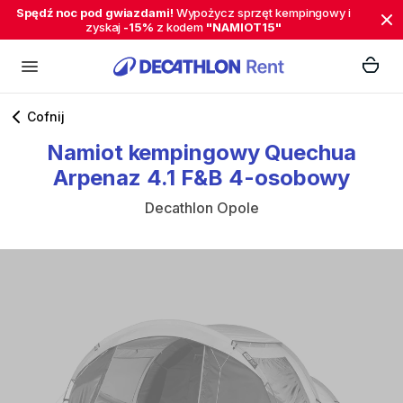
Spędź noc pod gwiazdami!
Wypożycz sprzęt kempingowy i
zyskaj
-15%
z kodem
"NAMIOT15"
Cofnij
Namiot
kempingowy
Quechua
Arpenaz
4.1
F&B
4-osobowy
Decathlon Opole