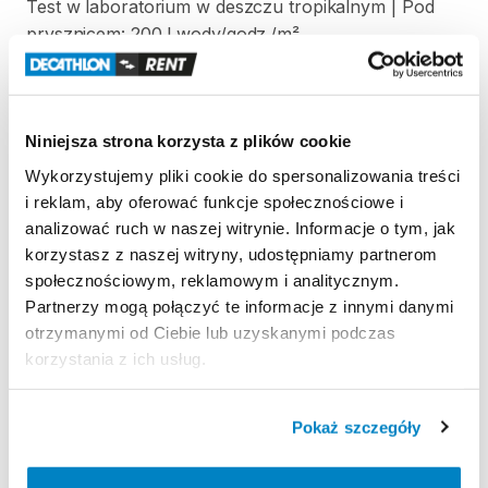
Test
w
laboratorium
w
deszczu
tropikalnym
|
Pod
prysznicem:
200
l
wody
​/​
godz.
​/​
m²
Odporność
na
wiatr
Odporność
na
wiatr
50
km
​/​
h
(siła
6)
|
Testowany
w
Niniejsza strona korzysta z plików cookie
tunelu
aerodynamicznym
Wykorzystujemy pliki cookie do spersonalizowania treści
Łatwość
transportu
i reklam, aby oferować funkcje społecznościowe i
Prostokątny
pokrowiec
|
65
x
30
x
25
cm
|
48
litry
|
analizować ruch w naszej witrynie. Informacje o tym, jak
10
​,​
6
kg
korzystasz z naszej witryny, udostępniamy partnerom
społecznościowym, reklamowym i analitycznym.
Partnerzy mogą połączyć te informacje z innymi danymi
otrzymanymi od Ciebie lub uzyskanymi podczas
Strona produktu w sklepie
korzystania z ich usług.
Zasady wypożyczenia
Pokaż szczegóły
REGULAMIN