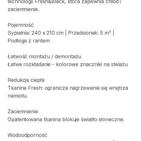
technologii
Fresh&Black
​,​
która
zapewnia
chłód
i
zaciemnienie.
Pojemność
Sypialnia:
240
x
210
cm
|
Przedsionek:
5
m²
|
Podłoga
z
rantem
Łatwość
montażu
​/​
demontażu
Łatwe
rozkładanie
-
kolorowe
znaczniki
na
stelażu
Redukcja
ciepła
Tkanina
Fresh:
ogranicza
nagrzewanie
się
wnętrza
namiotu.
Zaciemnienie
Opatentowana
tkanina
blokuje
światło
słoneczne.
Wodoodporność