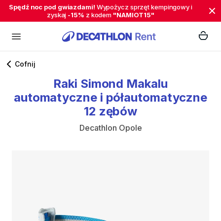
Spędź noc pod gwiazdami!
Wypożycz sprzęt kempingowy i
zyskaj
-15%
z kodem
"NAMIOT15"
Cofnij
Raki
Simond
Makalu
automatyczne
i
półautomatyczne
12
zębów
Decathlon Opole