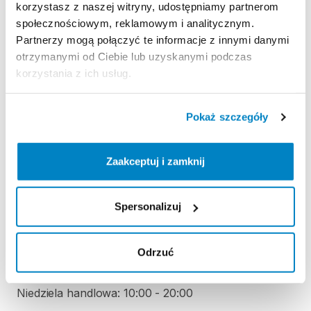
korzystasz z naszej witryny, udostępniamy partnerom
Regulamin wypożyczalni
społecznościowym, reklamowym i analitycznym.
Partnerzy mogą połączyć te informacje z innymi danymi
otrzymanymi od Ciebie lub uzyskanymi podczas
KAUCJA
korzystania z ich usług.
Nie pobieramy kaucji za wypożyczenie tego
produktu
Pokaż szczegóły
Zaakceptuj i zamknij
ODBIÓR I ZWROT SPRZĘTU
Poniedziałek: 9:00 - 21:00
Wtorek: 9:00 - 21:00
Spersonalizuj
Środa: 9:00 - 21:00
Czwartek: 9:00 - 21:00
Odrzuć
Piątek: 9:00 - 21:00
Sobota: 9:00 - 21:00
Niedziela handlowa: 10:00 - 20:00