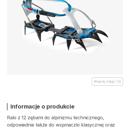
Więcej zdjęć
(
3
)
Informacje o produkcie
Raki
z
12
zębami
do
alpinizmu
technicznego
​,​
odpowiednie
także
do
wspinaczki
klasycznej
oraz