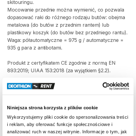
skitouringu.
Mocowanie
przednie
można
wymienić
​,​
co
pozwala
dopasować
raki
do
różnego
rodzaju
butów:
obejma
metalowa
(do
butów
z
przednim
rantem)
lub
plastikowy
koszyk
(do
butów
bez
przedniego
rantu).
Waga:
półautomatyczne
=
975
g
​/​
automatyczne
=
935
g
para
z
antibotami.
Produkt
z
certyfikatem
CE
zgodnie
z
normą
EN
893:2019;
UIAA
153:2018
(za
wyjątkiem
§2.2).
Strona produktu w sklepie
Niniejsza strona korzysta z plików cookie
Zasady wypożyczenia
Wykorzystujemy pliki cookie do spersonalizowania treści
i reklam, aby oferować funkcje społecznościowe i
REGULAMIN
analizować ruch w naszej witrynie. Informacje o tym, jak