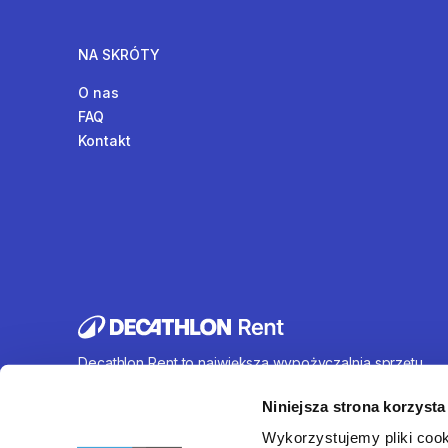
NA SKRÓTY
O nas
FAQ
Kontakt
Decathlon Rent to największa wypożyczalnia sprzętu
sportowego działająca na terenie całej Polski. Oferujem
wynajem rowerów, sprzętu turystycznego, sprzętu do
Niniejsza strona korzysta
sportów wodnych i wielu innych. U nas każdy znajdzie c
Wykorzystujemy pliki cook
dla siebie.