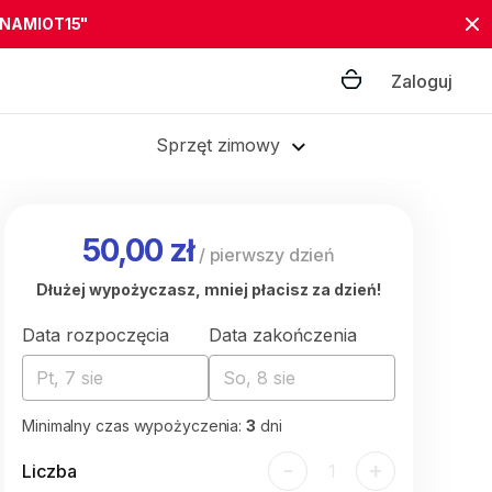
"NAMIOT15"
Zaloguj
Sprzęt zimowy
50,00 zł
/
pierwszy dzień
Dłużej wypożyczasz, mniej płacisz za dzień!
Data rozpoczęcia
Data zakończenia
Pt, 7 sie
So, 8 sie
Minimalny czas wypożyczenia:
3
dni
-
+
Liczba
1