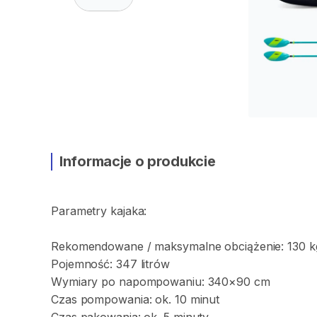
Informacje o produkcie
Parametry
kajaka:
Rekomendowane
​/​
maksymalne
obciążenie:
130
k
Pojemność:
347
litrów
Wymiary
po
napompowaniu:
340×90
cm
Czas
pompowania:
ok.
10
minut