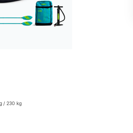
g
​/​
230
kg