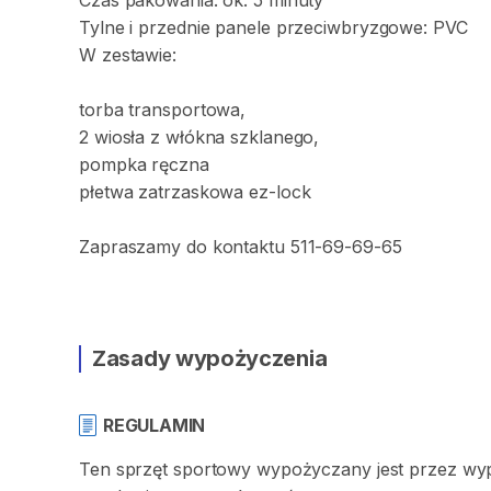
Czas
pakowania:
ok.
5
minuty
Tylne
i
przednie
panele
przeciwbryzgowe:
PVC
W
zestawie:
torba
transportowa
​,​
2
wiosła
z
włókna
szklanego
​,​
pompka
ręczna
płetwa
zatrzaskowa
ez-lock
Zapraszamy
do
kontaktu
511-69-69-65
Zasady wypożyczenia
REGULAMIN
Ten sprzęt sportowy wypożyczany jest przez wypo