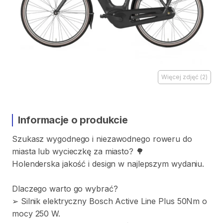
Więcej zdjęć
(
2
)
Informacje o produkcie
Szukasz
wygodnego
i
niezawodnego
roweru
do
miasta
lub
wycieczkę
za
miasto?
🌳
Holenderska
jakość
i
design
w
najlepszym
wydaniu.
Dlaczego
warto
go
wybrać?
➢
Silnik
elektryczny
Bosch
Active
Line
Plus
50Nm
o
mocy
250
W.