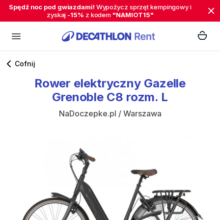
Spędź noc pod gwiazdami!
Wypożycz sprzęt kempingowy i
zyskaj
-15%
z kodem
"NAMIOT15"
Cofnij
Rower
elektryczny
Gazelle
Grenoble
C8
rozm.
L
NaDoczepke.pl / Warszawa