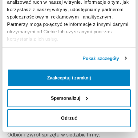
analizować ruch w naszej witrynie. Informacje o tym, jak
korzystasz z naszej witryny, udostępniamy partnerom
Ten sprzęt sportowy wypożyczany jest przez
społecznościowym, reklamowym i analitycznym.
wypożyczalnię partnerską. Zapoznaj się z jej
Partnerzy mogą połączyć te informacje z innymi danymi
regulaminem wypożyczeń.
otrzymanymi od Ciebie lub uzyskanymi podczas
Regulamin wypożyczalni
korzystania z ich usług.
Pokaż szczegóły
KAUCJA
Kaucja nie jest pobierana
Zaakceptuj i zamknij
ODBIÓR I ZWROT SPRZĘTU
Spersonalizuj
Godziny otwarcia są elastyczne.
Najlepiej umówić się telefonicznie ☎️ 697372849 lub
Odrzuć
przez 🗨️ czat.
Odbiór i zwrot sprzętu w siedzibie firmy: