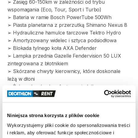
➢
Zasięg
60-150km
w
zależności
od
trybu
wspomagania
(Eco
​,​
Tour
​,​
Sport
i
Turbo)
➢
Bateria
w
ramie
Bosch
PowerTube
500Wh
➢
Piasta
planetarna
z
przerzutką
Shimano
Nexus
8
➢
Hydrauliczne
hamulce
tarczowe
Tektro
Hydro
➢
Amortyzowany
widelec
i
sztyca
podsiodłowa
➢
Blokada
tylnego
koła
AXA
Defender
➢
Lampka
przednia
Gazelle
Fendervision
50
LUX
zintegrowana
z
błotnikiem
➢
Skórzane
chwyty
kierownicy
​,​
które
doskonale
leżą
w
dłoni
➢
Żelowe
bardzo
komfortowe
siodełko
Rozmiar
ramy
L
(53)
Niniejsza strona korzysta z plików cookie
Zasady wypożyczenia
Wykorzystujemy pliki cookie do spersonalizowania treści
i reklam, aby oferować funkcje społecznościowe i
REGULAMIN