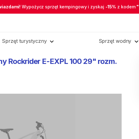
wiazdami!
Wypożycz sprzęt kempingowy i zyskaj
-15%
z kodem
Sprzęt turystyczny
Sprzęt wodny
ny
Rockrider
E-EXPL
100
29"
rozm.