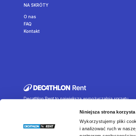
NA SKRÓTY
O nas
FAQ
Kontakt
Decathlon Rent to największa wypożyczalnia sprzętu
sportowego działająca na terenie całej Polski. Oferujem
wynajem rowerów, sprzętu turystycznego, sprzętu do
Niniejsza strona korzysta
sportów wodnych i wielu innych. U nas każdy znajdzie c
Wykorzystujemy pliki cook
dla siebie.
i analizować ruch w naszej
partnerom społecznościow