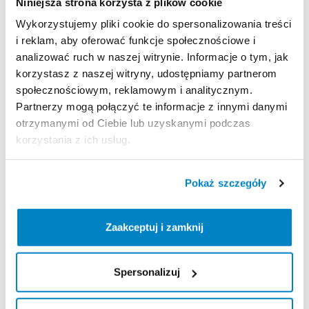
68
cm
waga
450
g
Niniejsza strona korzysta z plików cookie
Wykorzystujemy pliki cookie do spersonalizowania treści
Produkt
z
certyfikatem
CE
zgodnie
z
normą
EN
i reklam, aby oferować funkcje społecznościowe i
13089:2011
+
A1:2015;
UIAA
152:2018
typ
1.
analizować ruch w naszej witrynie. Informacje o tym, jak
korzystasz z naszej witryny, udostępniamy partnerom
Strona produktu w sklepie
społecznościowym, reklamowym i analitycznym.
Partnerzy mogą połączyć te informacje z innymi danymi
otrzymanymi od Ciebie lub uzyskanymi podczas
Zasady wypożyczenia
korzystania z ich usług.
REGULAMIN
Pokaż szczegóły
Regulamin wypożyczalni
Zaakceptuj i zamknij
KAUCJA
Spersonalizuj
Nie pobieramy kaucji za wypożyczenie tego
produktu