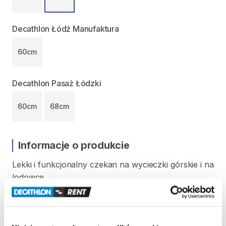
Decathlon Łódź Manufaktura
60cm
Decathlon Pasaż Łódzki
60cm
68cm
Informacje o produkcie
Lekki
i
funkcjonalny
czekan
na
wycieczki
górskie
i
na
lodowce.
Stalowy
dziób
bardzo
dobrze
trzyma
w
twardym
śniegu
i
lodzie.