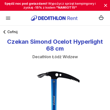
Spędź noc pod gwiazdami!
Wypożycz sprzęt kempingowy i
zyskaj
-15%
z kodem
"NAMIOT15"
Cofnij
Czekan
Simond
Ocelot
Hyperlight
68
cm
Decathlon Łódź Widzew