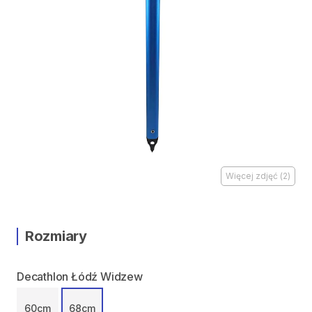
Więcej zdjęć
(
2
)
Rozmiary
Decathlon Łódź Widzew
60cm
68cm