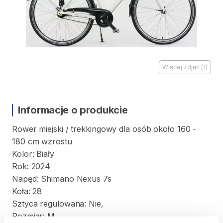
Więcej zdjęć
(
1
)
Informacje o produkcie
Rower
miejski
​/​
trekkingowy
dla
osób
około
160
-
180
cm
wzrostu
Kolor:
Biały
Rok:
2024
Napęd:
Shimano
Nexus
7s
Koła:
28
Sztyca
regulowana:
Nie
​,​
Rozmiar:
M