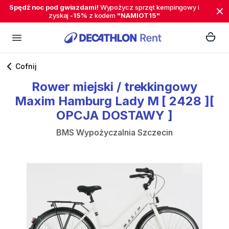
Spędź noc pod gwiazdami!
Wypożycz sprzęt kempingowy i
zyskaj
-15%
z kodem
"NAMIOT15"
Cofnij
Rower
miejski
​/​
trekkingowy
Maxim
Hamburg
Lady
M
[
2428
][
OPCJA
DOSTAWY
]
BMS Wypożyczalnia Szczecin