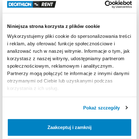
Rower
elektryczny:
Nie
​,​
Tylne
zawieszenie:
Brak
(Hardtail)
Materiał
ramy:
Aluminium
Niniejsza strona korzysta z plików cookie
Wykorzystujemy pliki cookie do spersonalizowania treści
Zasady wypożyczenia
i reklam, aby oferować funkcje społecznościowe i
analizować ruch w naszej witrynie. Informacje o tym, jak
REGULAMIN
korzystasz z naszej witryny, udostępniamy partnerom
Ten sprzęt sportowy wypożyczany jest przez
społecznościowym, reklamowym i analitycznym.
Partnerzy mogą połączyć te informacje z innymi danymi
wypożyczalnię partnerską. Zapoznaj się z jej
otrzymanymi od Ciebie lub uzyskanymi podczas
regulaminem wypożyczeń.
korzystania z ich usług.
Regulamin wypożyczalni
Pokaż szczegóły
KAUCJA
0
Zaakceptuj i zamknij