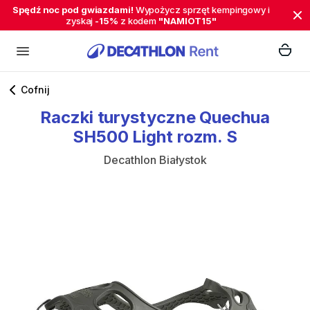
Spędź noc pod gwiazdami!
Wypożycz sprzęt kempingowy i
zyskaj
-15%
z kodem
"NAMIOT15"
Cofnij
Raczki
turystyczne
Quechua
SH500
Light
rozm.
S
Decathlon Białystok