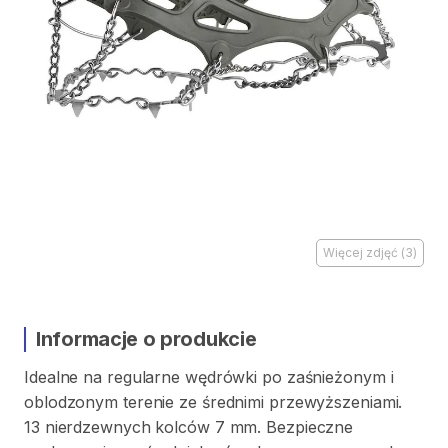
Więcej zdjęć
(
3
)
Informacje o produkcie
Idealne
na
regularne
wędrówki
po
zaśnieżonym
i
oblodzonym
terenie
ze
średnimi
przewyższeniami.
13
nierdzewnych
kolców
7
mm.
Bezpieczne