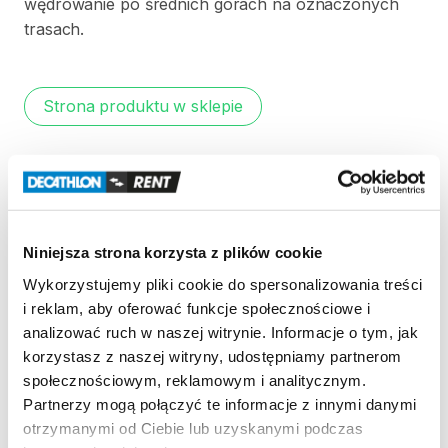
wędrowanie
po
średnich
górach
na
oznaczonych
trasach.
Strona produktu w sklepie
Zasady wypożyczenia
REGULAMIN
Niniejsza strona korzysta z plików cookie
Regulamin wypożyczalni
Wykorzystujemy pliki cookie do spersonalizowania treści
i reklam, aby oferować funkcje społecznościowe i
analizować ruch w naszej witrynie. Informacje o tym, jak
KAUCJA
korzystasz z naszej witryny, udostępniamy partnerom
społecznościowym, reklamowym i analitycznym.
Nie pobieramy kaucji za wypożyczenie tego
Partnerzy mogą połączyć te informacje z innymi danymi
produktu
otrzymanymi od Ciebie lub uzyskanymi podczas