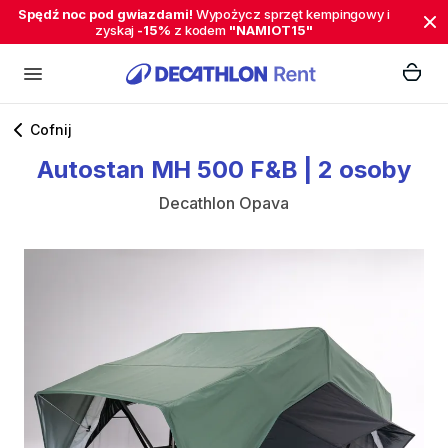
Spędź noc pod gwiazdami!
Wypożycz sprzęt kempingowy i
zyskaj
-15%
z kodem
"NAMIOT15"
Cofnij
Autostan
MH
500
F&B
|
2
osoby
Decathlon Opava