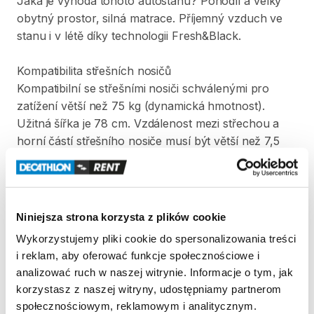
Jaká
je
výhoda
tohoto
autostanu?
Pohodlí
a
velký
obytný
prostor​​
​,​
silná
matrace.
Příjemný
vzduch
ve
stanu
i
v
létě
díky
technologii
Fresh&Black.
Kompatibilita
střešních
nosičů
Kompatibilní
se
střešními
nosiči
schválenými
pro
zatížení
větší
než
75
kg
(dynamická
hmotnost).
Užitná
šířka
je
78
cm.
Vzdálenost
mezi
střechou
a
horní
částí
střešního
nosiče
musí
být
větší
než
7
​,​
5
cm
a
šířka
trubky
střešního
nosiče
musí
být
menší
než
9
​,​
5
cm
(viz
schémata
na
fotografiích
u
tohoto
produktu).
Ověřte
utažení
střešních
nosičů
a
váš
stan
před
každým
použitím.
Není
kompatibilní
s
Niniejsza strona korzysta z plików cookie
podélnými
střešními
nosiči.
Wykorzystujemy pliki cookie do spersonalizowania treści
i reklam, aby oferować funkcje społecznościowe i
Strona produktu w sklepie
analizować ruch w naszej witrynie. Informacje o tym, jak
korzystasz z naszej witryny, udostępniamy partnerom
społecznościowym, reklamowym i analitycznym.
Zasady wypożyczenia