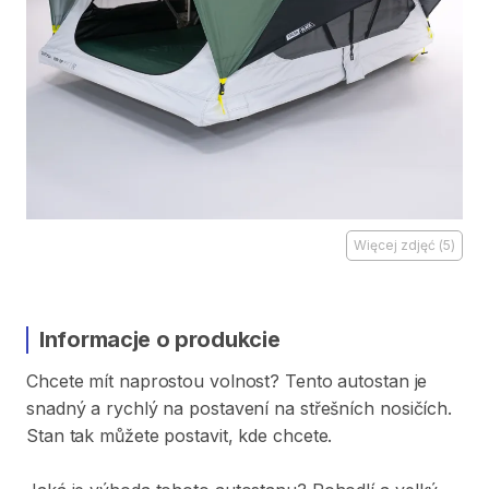
Więcej zdjęć
(
5
)
Informacje o produkcie
Chcete
mít
naprostou
volnost?
Tento
autostan
je
snadný
a
rychlý
na
postavení
na
střešních
nosičích.
Stan
tak
můžete
postavit​​
​,​
kde
chcete.